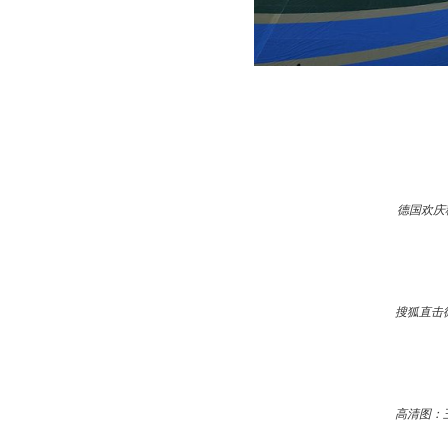
德国欢庆
搜狐直击
高清图：