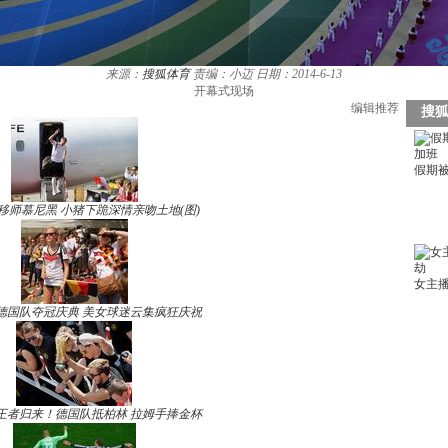
来源：
搜狐体育
责编：小迈
日期：2014-6-13
开幕式现场
编辑推荐
移师慕尼黑 小猪下跪深情亲吻土地(图)
德国队夺冠庆典 美女球迷云集疯狂庆祝
王者归来！德国队抵柏林 拉姆手捧金杯