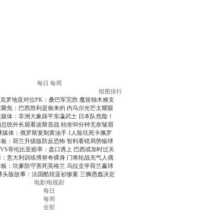
每日
每周
组图排行
克罗地亚对位PK：桑巴军完胜 魔笛独木难支
球聚焦：巴西胜利是偷来的 内马尔光芒太耀眼
球媒体：非洲大象踩平东瀛武士 日本队危险！
朗总统外长观看波斯首战 枯坐90分钟无奈皱眉
球媒体：俄罗斯复制黄油手 1人险坑死卡佩罗
术板：荷兰升级版防反恐怖 智利看错局势输球
VS哥伦比亚赔率：盘口诱上 巴西或加时过关
清：意大利训练博努奇裸身 门将轮战充气人偶
术板：坑爹防守害死英格兰 乌拉圭学荷兰赢球
球头版故事：法国酷炫蓝衫惨案 三狮愚蠢决定
电影
|
电视剧
每日
每周
全部