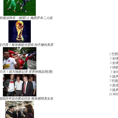
杯最佳阵容：德国5人 梅西罗本二人组
走巴西！每张都能当壁纸 拍不够的美景
1
巴西
2
全
3
全
4
伊
33天！前方独家记录 世界杯精品照(图)
5
全
6
战
7
巴西
8
高
9
战
10
环
德国庆夺冠办聚会狂欢 格策拥绝美女友