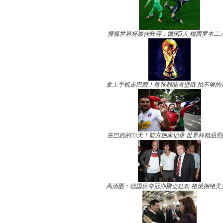
搜狐世界杯最佳阵容：德国5人 梅西罗本二
拿上手机走巴西！每张都能当壁纸 拍不够的
在巴西的33天！前方独家记录 世界杯精品照(
高清图：德国庆夺冠办聚会狂欢 格策拥绝美