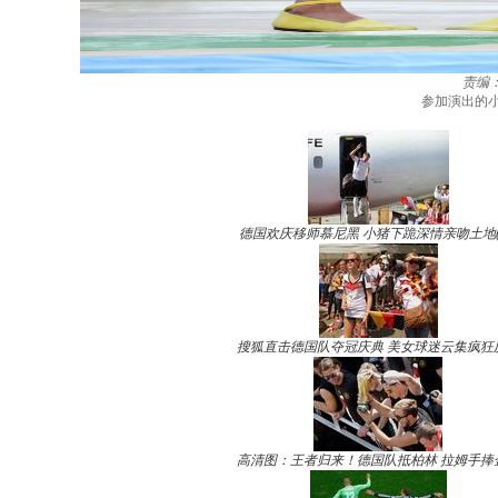
责编
参加演出的小
德国欢庆移师慕尼黑 小猪下跪深情亲吻土地(
搜狐直击德国队夺冠庆典 美女球迷云集疯狂
高清图：王者归来！德国队抵柏林 拉姆手捧