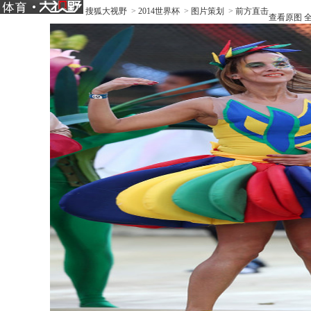
搜狐大视野
>
2014世界杯
>
图片策划
>
前方直击
查看原图