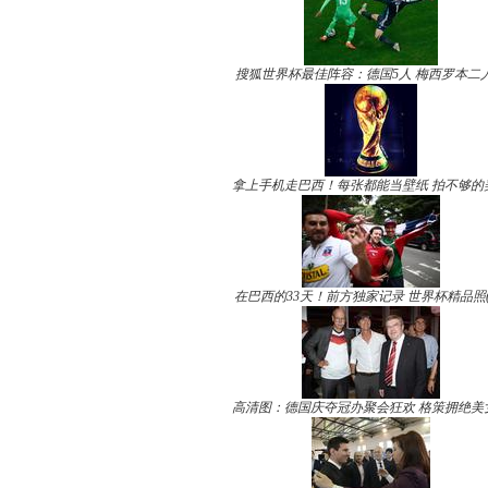
搜狐世界杯最佳阵容：德国5人 梅西罗本二
拿上手机走巴西！每张都能当壁纸 拍不够的
在巴西的33天！前方独家记录 世界杯精品照(
高清图：德国庆夺冠办聚会狂欢 格策拥绝美