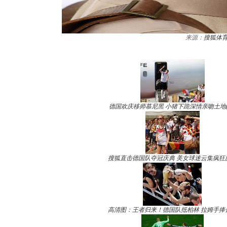
来源：
搜狐体
德国欢庆移师慕尼黑 小猪下跪深情亲吻土地(
搜狐直击德国队夺冠庆典 美女球迷云集疯狂
高清图：王者归来！德国队抵柏林 拉姆手捧