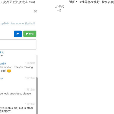
1人拥两天后羡煞旁人
(
1
/
10
)
返回2014世界杯大视野
|
搜狐首页
分享到
(
0
)