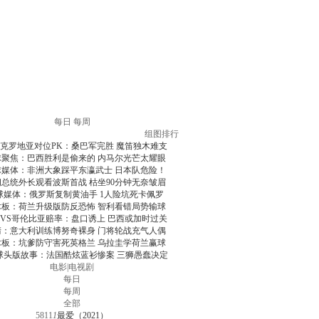
每日
每周
组图排行
克罗地亚对位PK：桑巴军完胜 魔笛独木难支
球聚焦：巴西胜利是偷来的 内马尔光芒太耀眼
球媒体：非洲大象踩平东瀛武士 日本队危险！
朗总统外长观看波斯首战 枯坐90分钟无奈皱眉
球媒体：俄罗斯复制黄油手 1人险坑死卡佩罗
术板：荷兰升级版防反恐怖 智利看错局势输球
VS哥伦比亚赔率：盘口诱上 巴西或加时过关
清：意大利训练博努奇裸身 门将轮战充气人偶
术板：坑爹防守害死英格兰 乌拉圭学荷兰赢球
球头版故事：法国酷炫蓝衫惨案 三狮愚蠢决定
电影
|
电视剧
每日
每周
全部
5811
1
最爱（2021）