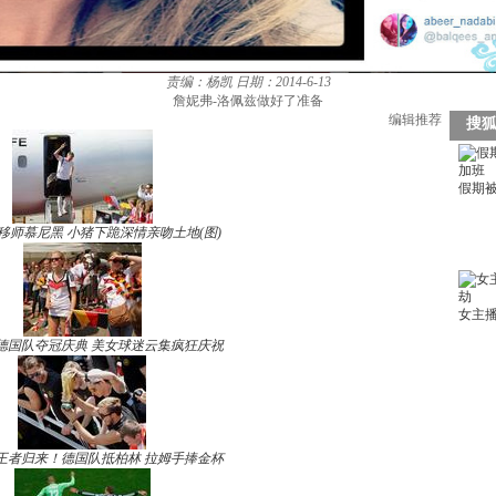
责编：杨凯
日期：2014-6-13
詹妮弗-洛佩兹做好了准备
编辑推荐
移师慕尼黑 小猪下跪深情亲吻土地(图)
德国队夺冠庆典 美女球迷云集疯狂庆祝
王者归来！德国队抵柏林 拉姆手捧金杯