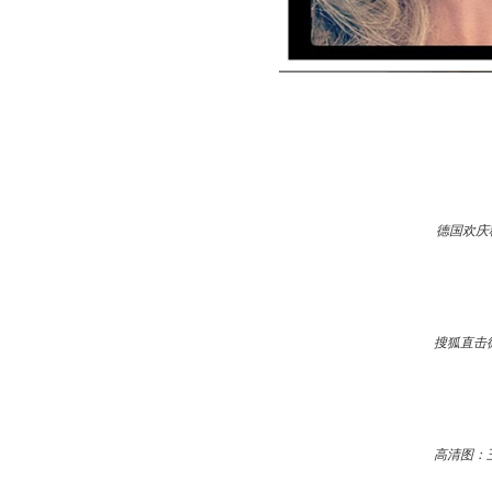
德国欢庆
搜狐直击
高清图：