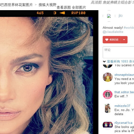
高清图:詹妮弗晒主唱合影 
14巴西世界杯花絮图片
>
搜狐大视野
查看原图
全部图片