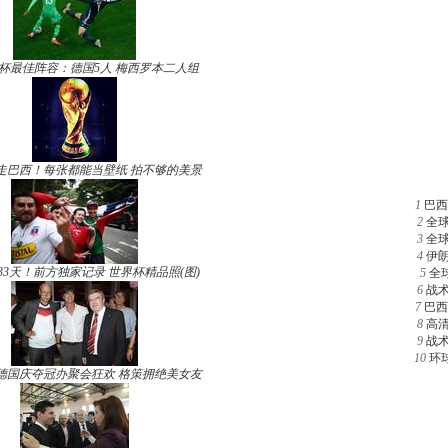
杯最佳阵容：德国5人 梅西罗本二人组
走巴西！每张都能当壁纸 拍不够的美景
1
巴西
2
全
3
全
4
伊
33天！前方独家记录 世界杯精品照(图)
5
全
6
战
7
巴西
8
高
9
战
10
环
德国庆夺冠办聚会狂欢 格策拥绝美女友