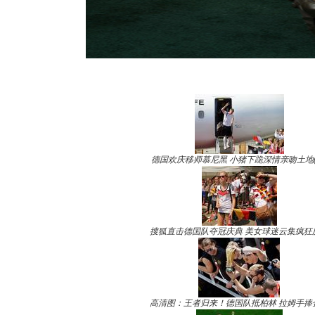
德国欢庆移师慕尼黑 小猪下跪深情亲吻土地(
搜狐直击德国队夺冠庆典 美女球迷云集疯狂
高清图：王者归来！德国队抵柏林 拉姆手捧