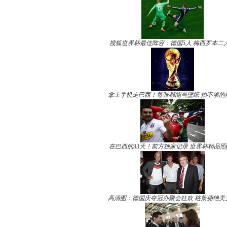
搜狐世界杯最佳阵容：德国5人 梅西罗本二
拿上手机走巴西！每张都能当壁纸 拍不够的
在巴西的33天！前方独家记录 世界杯精品照(
高清图：德国庆夺冠办聚会狂欢 格策拥绝美