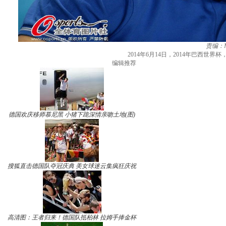
责编：Mi
2014年6月14日，2014年巴西
编辑推荐
德国欢庆移师慕尼黑 小猪下跪深情亲吻土地(图)
搜狐直击德国队夺冠庆典 美女球迷云集疯狂庆祝
高清图：王者归来！德国队抵柏林 拉姆手捧金杯