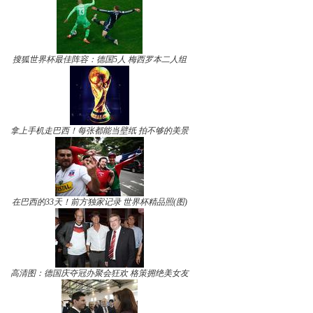
搜狐世界杯最佳阵容：德国5人 梅西罗本二人组
拿上手机走巴西！每张都能当壁纸 拍不够的美景
在巴西的33天！前方独家记录 世界杯精品照(图)
高清图：德国庆夺冠办聚会狂欢 格策拥绝美女友