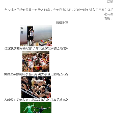
巴塞
年少成名的沙奇里是一名天才球员，今年只有22岁，2007年时他进入了巴塞尔俱
这名潜
责编：王
编辑推荐
德国欢庆移师慕尼黑 小猪下跪深情亲吻土地(图)
搜狐直击德国队夺冠庆典 美女球迷云集疯狂庆祝
高清图：王者归来！德国队抵柏林 拉姆手捧金杯