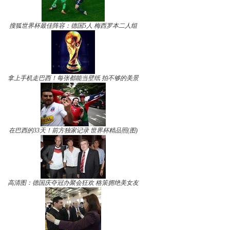
搜狐世界杯最佳阵容：德国5人 梅西罗本二人组
拿上手机走巴西！每张都能当壁纸 拍不够的美景
在巴西的33天！前方独家记录 世界杯精品照(图)
高清图：德国庆夺冠办聚会狂欢 格策拥绝美女友