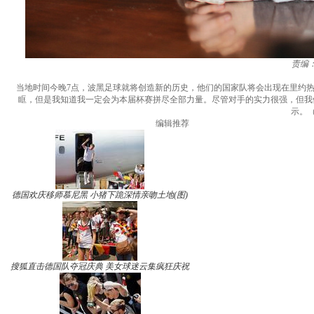
责编
当地时间今晚7点，波黑足球就将创造新的历史，他们的国家队将会出现在里约
眶，但是我知道我一定会为本届杯赛拼尽全部力量。尽管对手的实力很强，但我
示。（
编辑推荐
德国欢庆移师慕尼黑 小猪下跪深情亲吻土地(图)
搜狐直击德国队夺冠庆典 美女球迷云集疯狂庆祝