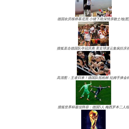
德国欢庆移师慕尼黑 小猪下跪深情亲吻土地(图
搜狐直击德国队夺冠庆典 美女球迷云集疯狂庆
高清图：王者归来！德国队抵柏林 拉姆手捧金
搜狐世界杯最佳阵容：德国5人 梅西罗本二人