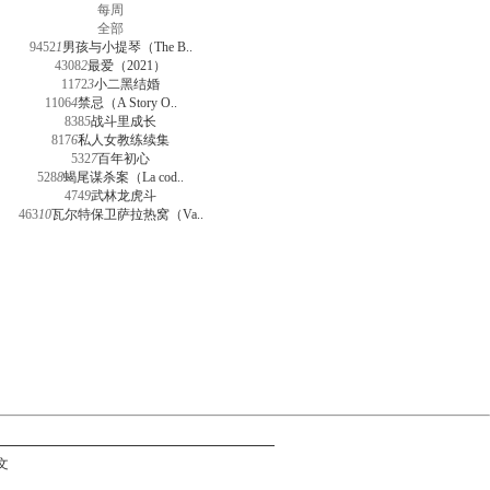
每周
全部
9452
1
男孩与小提琴（The B..
4308
2
最爱（2021）
1172
3
小二黑结婚
1106
4
禁忌（A Story O..
838
5
战斗里成长
817
6
私人女教练续集
532
7
百年初心
528
8
蝎尾谋杀案（La cod..
474
9
武林龙虎斗
463
10
瓦尔特保卫萨拉热窝（Va..
文