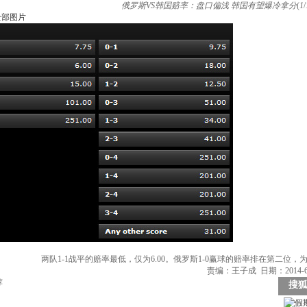
俄罗斯VS韩国赔率：盘口偏浅 韩国有望爆冷拿分
(
1
/
全部图片
两队1-1战平的赔率最低，仅为6.00。俄罗斯1-0赢球的赔率排在第二位，为6
责编：王子成 日期：2014-6-
荐