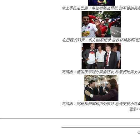
拿上手机走巴西！每张都能当壁纸 拍不够的美
在巴西的33天！前方独家记录 世界杯精品照(图
高清图：德国庆夺冠办聚会狂欢 格策拥绝美女
高清图：阿根廷归国梅西受膜拜 总统安抚小跳
更多>
C