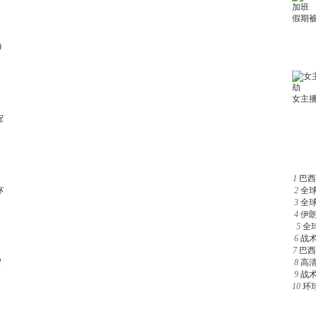
)
祝
1
巴西
杯
2
全
3
全
4
伊
5
全
6
战
7
巴西
组
8
高
9
战
10
环