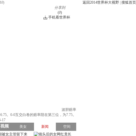
10
)
返回2014世界杯大视野
|
搜狐首页
分享到
(
0
)
手机看世界杯
波胆赔率
.75。0-0互交白卷的赔率陪在第三位，为7.75。
17