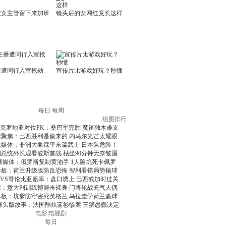
每日
每周
组图排行
克罗地亚对位PK：桑巴军完胜 魔笛独木难支
球聚焦：巴西胜利是偷来的 内马尔光芒太耀眼
球媒体：非洲大象踩平东瀛武士 日本队危险！
朗总统外长观看波斯首战 枯坐90分钟无奈皱眉
球媒体：俄罗斯复制黄油手 1人险坑死卡佩罗
术板：荷兰升级版防反恐怖 智利看错局势输球
VS哥伦比亚赔率：盘口诱上 巴西或加时过关
清：意大利训练博努奇裸身 门将轮战充气人偶
术板：坑爹防守害死英格兰 乌拉圭学荷兰赢球
球头版故事：法国酷炫蓝衫惨案 三狮愚蠢决定
电影
|
电视剧
每日