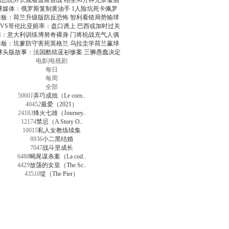
朗总统外长观看波斯首战 枯坐90分钟无奈皱眉
球媒体：俄罗斯复制黄油手 1人险坑死卡佩罗
术板：荷兰升级版防反恐怖 智利看错局势输球
VS哥伦比亚赔率：盘口诱上 巴西或加时过关
清：意大利训练博努奇裸身 门将轮战充气人偶
术板：坑爹防守害死英格兰 乌拉圭学荷兰赢球
球头版故事：法国酷炫蓝衫惨案 三狮愚蠢决定
电影
|
电视剧
每日
每周
全部
5060
1
弄巧成拙（Le corn..
4045
2
最爱（2021）
2418
3
烽火七雄（Journey..
1217
4
禁忌（A Story O..
1001
5
私人女教练续集
893
6
小二黑结婚
704
7
战斗里成长
648
8
蝎尾谋杀案（La cod..
442
9
放荡的女皇（The Sc..
435
10
堤（The Pier）