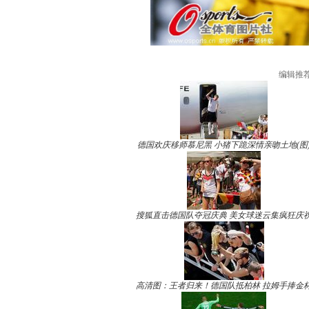
编辑推
德国欢庆移师慕尼黑 小猪下跪深情亲吻土地(图
搜狐直击德国队夺冠庆典 美女球迷云集疯狂庆
高清图：王者归来！德国队抵柏林 拉姆手捧金