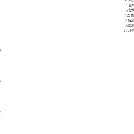
4
伊
5
全
6
战
7
巴西
组
8
高
9
战
10
环
景
)
友