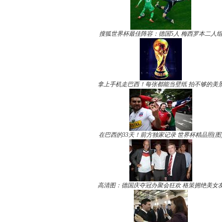
搜狐世界杯最佳阵容：德国5人 梅西罗本二人
拿上手机走巴西！每张都能当壁纸 拍不够的美
在巴西的33天！前方独家记录 世界杯精品照(图
高清图：德国庆夺冠办聚会狂欢 格策拥绝美女