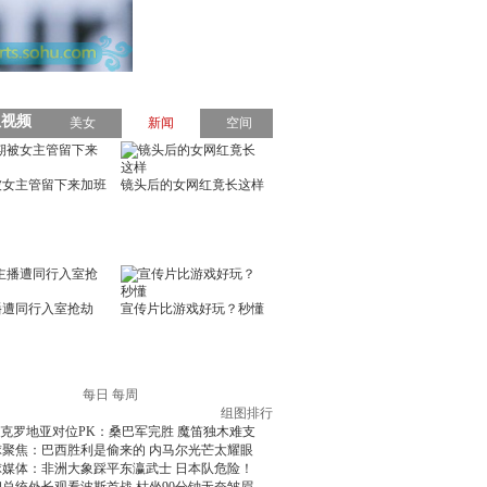
每日
每周
组图排行
克罗地亚对位PK：桑巴军完胜 魔笛独木难支
球聚焦：巴西胜利是偷来的 内马尔光芒太耀眼
球媒体：非洲大象踩平东瀛武士 日本队危险！