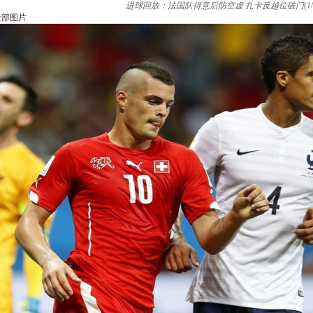
进球回放：法国队得意后防空虚 扎卡反越位破门
(
1
/
全部图片