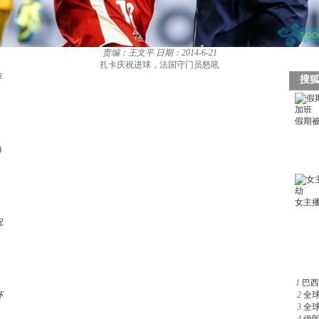
责编：王文平
日期：2014-6-21
扎卡庆祝进球，法国守门员怒吼
荐
)
祝
1
巴西
杯
2
全
3
全