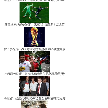
高清图：王者归来！德国队抵柏林 拉姆手捧金杯
搜狐世界杯最佳阵容：德国5人 梅西罗本二人组
拿上手机走巴西！每张都能当壁纸 拍不够的美景
在巴西的33天！前方独家记录 世界杯精品照(图)
高清图：德国庆夺冠办聚会狂欢 格策拥绝美女友