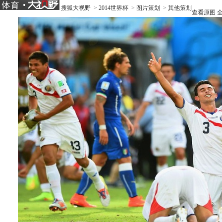
搜狐大视野
>
2014世界杯
>
图片策划
>
其他策划
查看原图