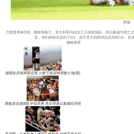
责编：
巴西世界杯D组，拥有英格兰，意大利和乌拉圭三只传统强队，所以被成为死亡之组
罢，他们的积分达到了6分，由于意大利和乌拉圭同积3分，且
编辑推荐
德国欢庆移师慕尼黑 小猪下跪深情亲吻土地(图)
搜狐直击德国队夺冠庆典 美女球迷云集疯狂庆祝