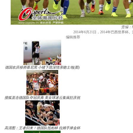
责编：Mi
2014年6月21日，2014年巴西世
编辑推荐
德国欢庆移师慕尼黑 小猪下跪深情亲吻土地(图)
搜狐直击德国队夺冠庆典 美女球迷云集疯狂庆祝
高清图：王者归来！德国队抵柏林 拉姆手捧金杯