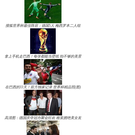
搜狐世界杯最佳阵容：德国5人 梅西罗本二人组
拿上手机走巴西！每张都能当壁纸 拍不够的美景
在巴西的33天！前方独家记录 世界杯精品照(图)
高清图：德国庆夺冠办聚会狂欢 格策拥绝美女友