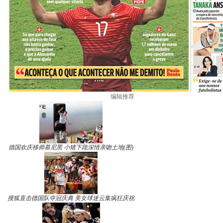
编辑推荐
德国欢庆移师慕尼黑 小猪下跪深情亲吻土地(图)
搜狐直击德国队夺冠庆典 美女球迷云集疯狂庆祝