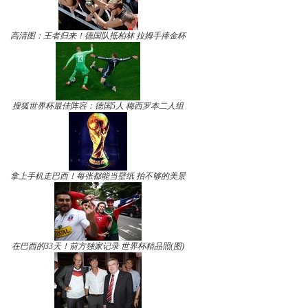
高清图：王者归来！德国队抵柏林 拉姆手捧金杯
搜狐世界杯最佳阵容：德国5人 梅西罗本二人组
拿上手机走巴西！每张都能当壁纸 拍不够的美景
在巴西的33天！前方独家记录 世界杯精品照(图)