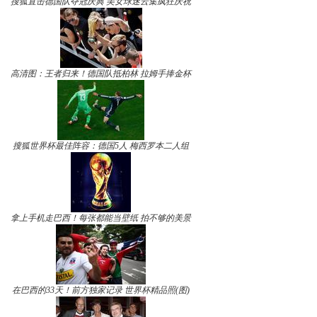
搜狐直击德国队夺冠庆典 美女球迷云集疯狂庆祝
高清图：王者归来！德国队抵柏林 拉姆手捧金杯
搜狐世界杯最佳阵容：德国5人 梅西罗本二人组
拿上手机走巴西！每张都能当壁纸 拍不够的美景
在巴西的33天！前方独家记录 世界杯精品照(图)