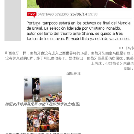
03 《
和西班牙一样，葡萄牙也没有进入巴西世界杯的16强。葡萄牙队由皇马巨星引领
没有休息过的C罗，终于可以度假去了。媒体指出，葡萄牙巨星受伤病困扰，勉强
上两球，但对葡萄牙来说也
责编：王
编辑推荐
德国欢庆移师慕尼黑 小猪下跪深情亲吻土地(图)