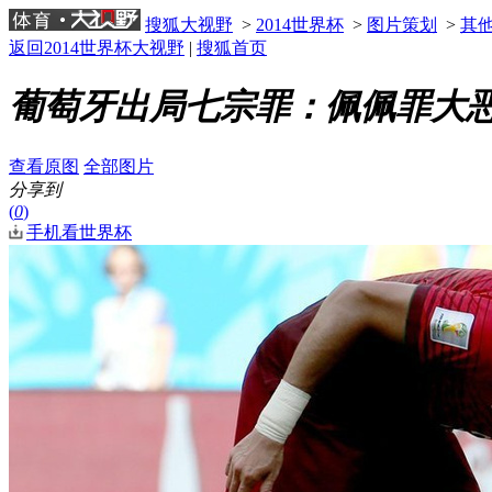
搜狐大视野
>
2014世界杯
>
图片策划
>
其
返回2014世界杯大视野
|
搜狐首页
葡萄牙出局七宗罪：佩佩罪大恶
查看原图
全部图片
分享到
(
0
)
手机看世界杯