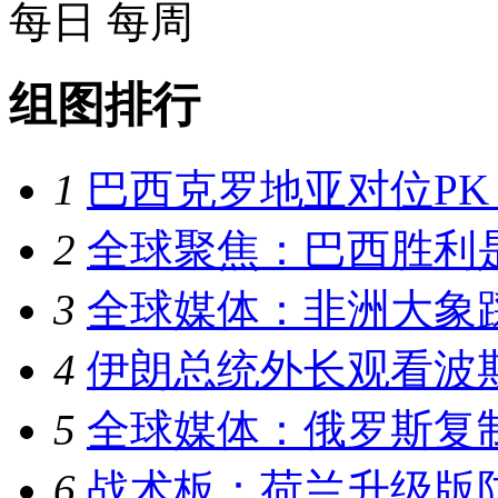
每日
每周
组图排行
1
巴西克罗地亚对位PK
2
全球聚焦：巴西胜利
3
全球媒体：非洲大象
4
伊朗总统外长观看波斯
5
全球媒体：俄罗斯复制
6
战术板：荷兰升级版