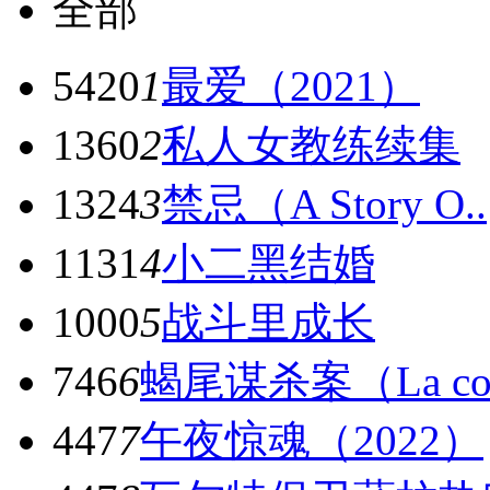
全部
5420
1
最爱（2021）
1360
2
私人女教练续集
1324
3
禁忌（A Story O..
1131
4
小二黑结婚
1000
5
战斗里成长
746
6
蝎尾谋杀案（La cod
447
7
午夜惊魂（2022）