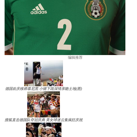
编辑推荐
德国欢庆移师慕尼黑 小猪下跪深情亲吻土地(图)
搜狐直击德国队夺冠庆典 美女球迷云集疯狂庆祝