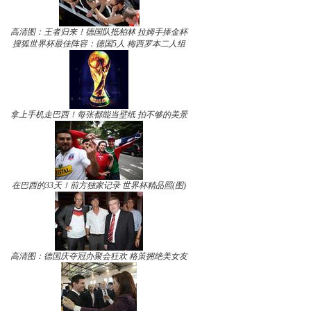
高清图：王者归来！德国队抵柏林 拉姆手捧金杯
搜狐世界杯最佳阵容：德国5人 梅西罗本二人组
拿上手机走巴西！每张都能当壁纸 拍不够的美景
在巴西的33天！前方独家记录 世界杯精品照(图)
高清图：德国庆夺冠办聚会狂欢 格策拥绝美女友