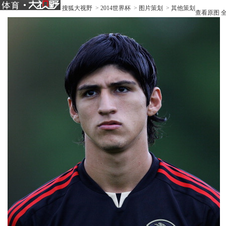
搜狐大视野
>
2014世界杯
>
图片策划
>
其他策划
查看原图