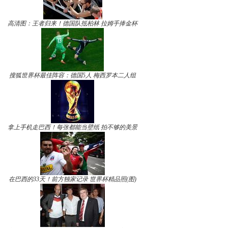
高清图：王者归来！德国队抵柏林 拉姆手捧金杯
搜狐世界杯最佳阵容：德国5人 梅西罗本二人组
拿上手机走巴西！每张都能当壁纸 拍不够的美景
在巴西的33天！前方独家记录 世界杯精品照(图)