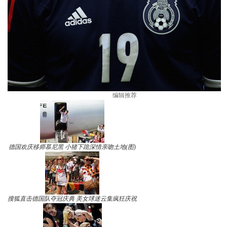
编辑推荐
德国欢庆移师慕尼黑 小猪下跪深情亲吻土地(图)
搜狐直击德国队夺冠庆典 美女球迷云集疯狂庆祝