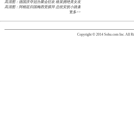
高清图：德国庆夺冠办聚会狂欢 格策拥绝美女友
高清图：阿根廷归国梅西受膜拜 总统安抚小跳蚤
更多>>
Copyright
©
2014 Sohu.com Inc. All