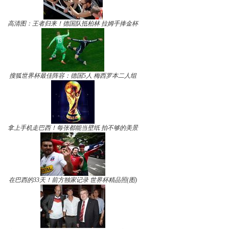
高清图：王者归来！德国队抵柏林 拉姆手捧金杯
搜狐世界杯最佳阵容：德国5人 梅西罗本二人组
拿上手机走巴西！每张都能当壁纸 拍不够的美景
在巴西的33天！前方独家记录 世界杯精品照(图)