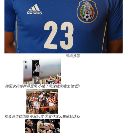
编辑推荐
德国欢庆移师慕尼黑 小猪下跪深情亲吻土地(图)
搜狐直击德国队夺冠庆典 美女球迷云集疯狂庆祝