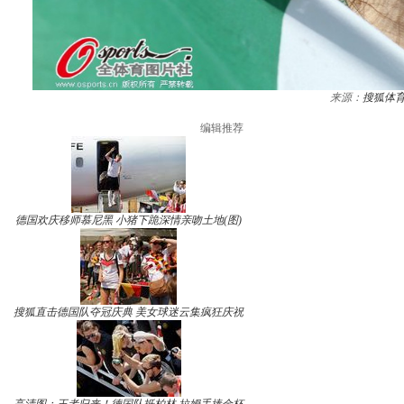
来源：
搜狐体
编辑推荐
德国欢庆移师慕尼黑 小猪下跪深情亲吻土地(图)
搜狐直击德国队夺冠庆典 美女球迷云集疯狂庆祝