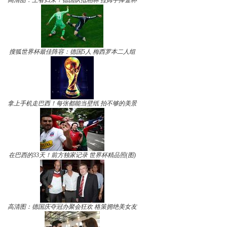
高清图：王者归来！德国队抵柏林 拉姆手捧金杯
搜狐世界杯最佳阵容：德国5人 梅西罗本二人组
拿上手机走巴西！每张都能当壁纸 拍不够的美景
在巴西的33天！前方独家记录 世界杯精品照(图)
高清图：德国庆夺冠办聚会狂欢 格策拥绝美女友