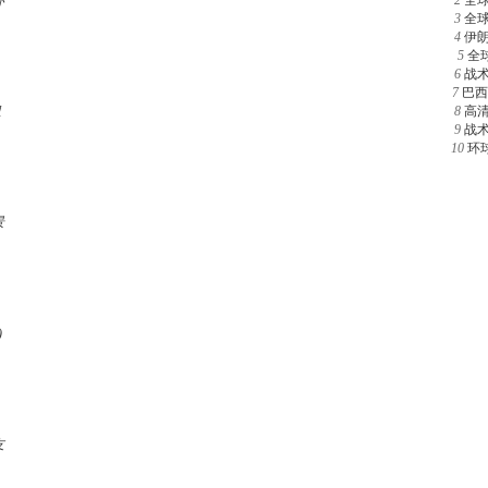
杯
2
全
3
全
4
伊
5
全
6
战
7
巴西
组
8
高
9
战
10
环
景
)
友