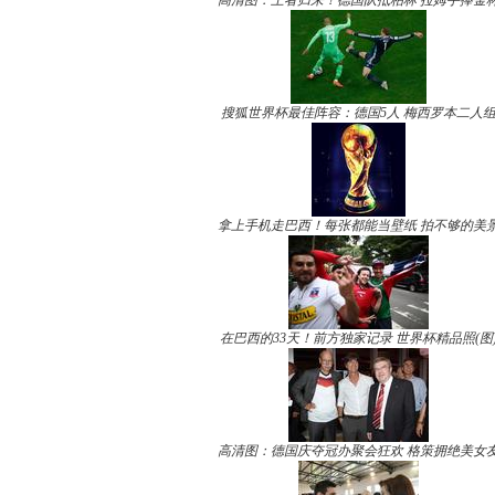
高清图：王者归来！德国队抵柏林 拉姆手捧金
搜狐世界杯最佳阵容：德国5人 梅西罗本二人
拿上手机走巴西！每张都能当壁纸 拍不够的美
在巴西的33天！前方独家记录 世界杯精品照(图
高清图：德国庆夺冠办聚会狂欢 格策拥绝美女