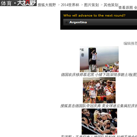
搜狐大视野
>
2014世界杯
>
图片策划
>
其他策划
查看原图
编辑推
德国欢庆移师慕尼黑 小猪下跪深情亲吻土地(图
搜狐直击德国队夺冠庆典 美女球迷云集疯狂庆