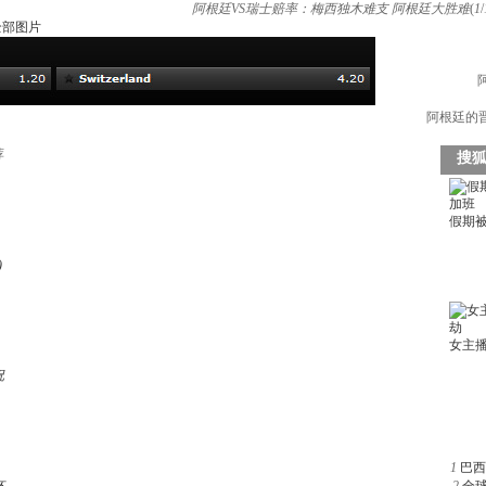
阿根廷VS瑞士赔率：梅西独木难支 阿根廷大胜难
(
1
/
全部图片
阿根廷的晋
荐
)
祝
1
巴西