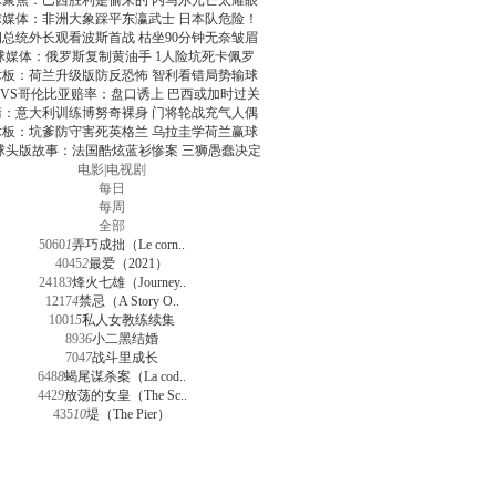
球聚焦：巴西胜利是偷来的 内马尔光芒太耀眼
球媒体：非洲大象踩平东瀛武士 日本队危险！
朗总统外长观看波斯首战 枯坐90分钟无奈皱眉
球媒体：俄罗斯复制黄油手 1人险坑死卡佩罗
术板：荷兰升级版防反恐怖 智利看错局势输球
VS哥伦比亚赔率：盘口诱上 巴西或加时过关
清：意大利训练博努奇裸身 门将轮战充气人偶
术板：坑爹防守害死英格兰 乌拉圭学荷兰赢球
球头版故事：法国酷炫蓝衫惨案 三狮愚蠢决定
电影
|
电视剧
每日
每周
全部
5060
1
弄巧成拙（Le corn..
4045
2
最爱（2021）
2418
3
烽火七雄（Journey..
1217
4
禁忌（A Story O..
1001
5
私人女教练续集
893
6
小二黑结婚
704
7
战斗里成长
648
8
蝎尾谋杀案（La cod..
442
9
放荡的女皇（The Sc..
435
10
堤（The Pier）