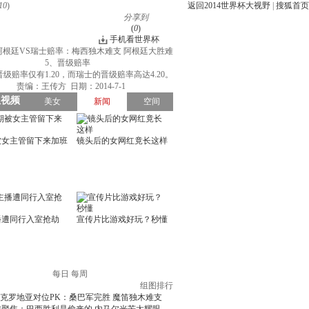
10
)
返回2014世界杯大视野
|
搜狐首页
分享到
(
0
)
手机看世界杯
阿根廷VS瑞士赔率：梅西独木难支 阿根廷大胜难
5、晋级赔率
级赔率仅有1.20，而瑞士的晋级赔率高达4.20。
责编：王传方 日期：2014-7-1
每日
每周
组图排行
克罗地亚对位PK：桑巴军完胜 魔笛独木难支