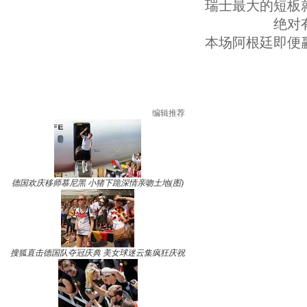
瑞士最大的短板
绝对
本场阿根廷即便
编辑推荐
德国欢庆移师慕尼黑 小猪下跪深情亲吻土地(图)
搜狐直击德国队夺冠庆典 美女球迷云集疯狂庆祝