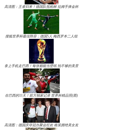
高清图：王者归来！德国队抵柏林 拉姆手捧金杯
搜狐世界杯最佳阵容：德国5人 梅西罗本二人组
拿上手机走巴西！每张都能当壁纸 拍不够的美景
在巴西的33天！前方独家记录 世界杯精品照(图)
高清图：德国庆夺冠办聚会狂欢 格策拥绝美女友