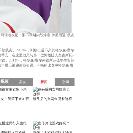
阿瑞老友记：那不勒斯内战爆发 伊瓜因遇3队友
队友。2007年，刚刚出道不久的格尔森-费尔
埃蒂安，在这里他又与另一位阿根廷人奥古斯托-
德。2012年，格尔森-费尔南德斯从圣埃蒂安转
去年夏天被弗莱堡引进。今晚的比赛中格尔森-费