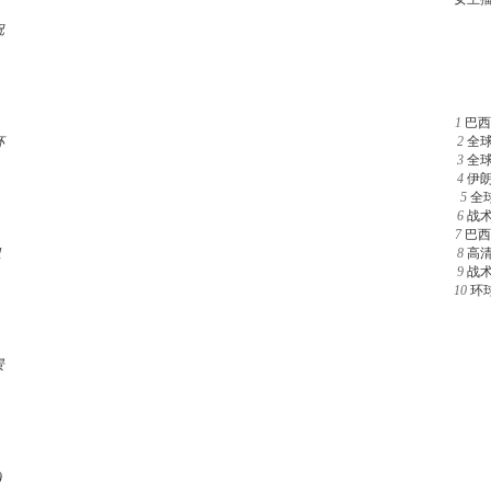
祝
1
巴西
杯
2
全
3
全
4
伊
5
全
6
战
7
巴西
组
8
高
9
战
10
环
景
)