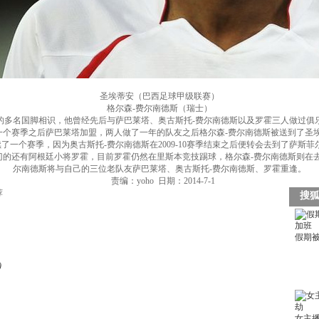
圣埃蒂安（巴西足球甲级联赛）
格尔森-费尔南德斯（瑞士）
的多名国脚相识，他曾经先后与萨巴莱塔、奥古斯托-费尔南德斯以及罗霍三人做过俱乐部
个赛季之后萨巴莱塔加盟，两人做了一年的队友之后格尔森-费尔南德斯被送到了圣
一个赛季，因为奥古斯托-费尔南德斯在2009-10赛季结束之后便转会去到了萨斯菲尔
的还有阿根廷小将罗霍，目前罗霍仍然在里斯本竞技踢球，格尔森-费尔南德斯则在
尔南德斯将与自己的三位老队友萨巴莱塔、奥古斯托-费尔南德斯、罗霍重逢。
责编：yoho 日期：2014-7-1
荐
)