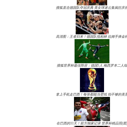
搜狐直击德国队夺冠庆典 美女球迷云集疯狂庆
高清图：王者归来！德国队抵柏林 拉姆手捧金
搜狐世界杯最佳阵容：德国5人 梅西罗本二人
拿上手机走巴西！每张都能当壁纸 拍不够的美
在巴西的33天！前方独家记录 世界杯精品照(图