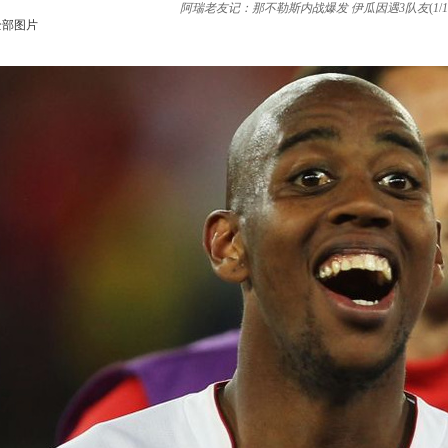
阿瑞老友记：那不勒斯内战爆发 伊瓜因遇3队友
(
1
/
1
全部图片