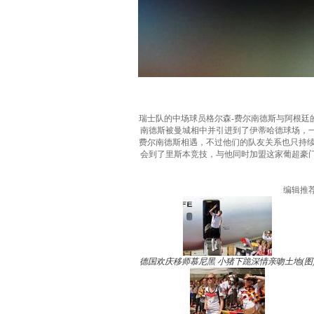
瑞士队的中场球员格尔森-费尔南德斯与阿根廷
南德斯被曼城相中并引进到了伊蒂哈德球场，一
费尔南德斯相遇，不过他们的队友关系也只持续了
会到了里斯本竞技，与他同时加盟这家葡超豪门
编辑推
德国欢庆移师慕尼黑 小猪下跪深情亲吻土地(图