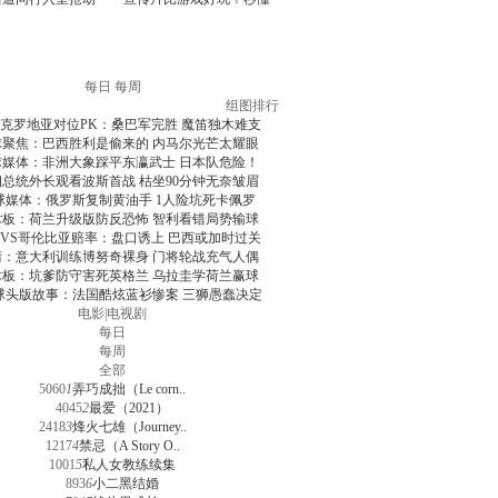
每日
每周
组图排行
克罗地亚对位PK：桑巴军完胜 魔笛独木难支
球聚焦：巴西胜利是偷来的 内马尔光芒太耀眼
球媒体：非洲大象踩平东瀛武士 日本队危险！
朗总统外长观看波斯首战 枯坐90分钟无奈皱眉
球媒体：俄罗斯复制黄油手 1人险坑死卡佩罗
术板：荷兰升级版防反恐怖 智利看错局势输球
VS哥伦比亚赔率：盘口诱上 巴西或加时过关
清：意大利训练博努奇裸身 门将轮战充气人偶
术板：坑爹防守害死英格兰 乌拉圭学荷兰赢球
球头版故事：法国酷炫蓝衫惨案 三狮愚蠢决定
电影
|
电视剧
每日
每周
全部
5060
1
弄巧成拙（Le corn..
4045
2
最爱（2021）
2418
3
烽火七雄（Journey..
1217
4
禁忌（A Story O..
1001
5
私人女教练续集
893
6
小二黑结婚