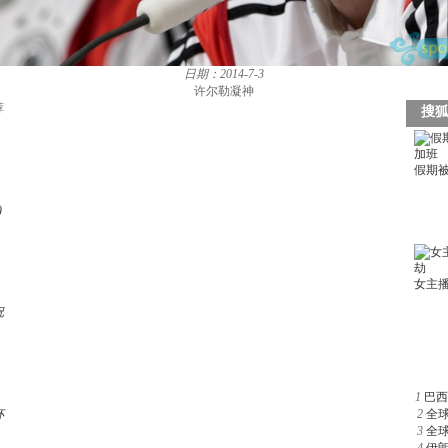
日期：2014-7-3
许尔勒凝神
荐
)
祝
1
巴西
杯
2
全
3
全