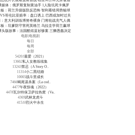
朗总统外长观看波斯首战 枯坐90分钟无奈皱眉
球媒体：俄罗斯复制黄油手 1人险坑死卡佩罗
术板：荷兰升级版防反恐怖 智利看错局势输球
VS哥伦比亚赔率：盘口诱上 巴西或加时过关
清：意大利训练博努奇裸身 门将轮战充气人偶
术板：坑爹防守害死英格兰 乌拉圭学荷兰赢球
球头版故事：法国酷炫蓝衫惨案 三狮愚蠢决定
电影
|
电视剧
每日
每周
全部
5420
1
最爱（2021）
1360
2
私人女教练续集
1324
3
禁忌（A Story O..
1131
4
小二黑结婚
1000
5
战斗里成长
746
6
蝎尾谋杀案（La cod..
447
7
午夜惊魂（2022）
447
8
瓦尔特保卫萨拉热窝（Va..
436
9
武林龙虎斗
415
10
烈火中永生