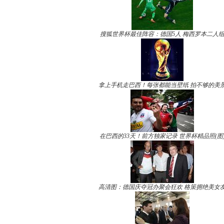
搜狐世界杯最佳阵容：德国5人 梅西罗本二人
拿上手机走巴西！每张都能当壁纸 拍不够的美
在巴西的33天！前方独家记录 世界杯精品照(图
高清图：德国庆夺冠办聚会狂欢 格策拥绝美女