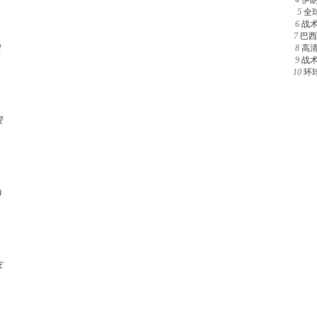
4
伊
5
全
6
战
7
巴西
组
8
高
9
战
10
环
景
)
友