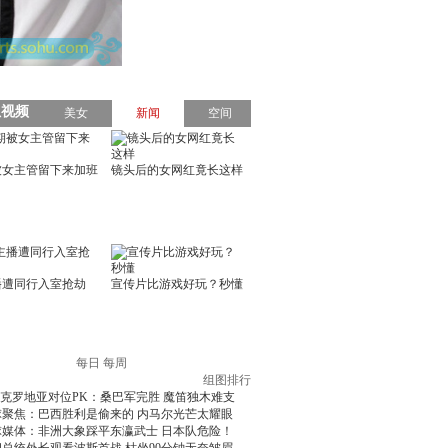
每日
每周
组图排行
克罗地亚对位PK：桑巴军完胜 魔笛独木难支
球聚焦：巴西胜利是偷来的 内马尔光芒太耀眼
球媒体：非洲大象踩平东瀛武士 日本队危险！