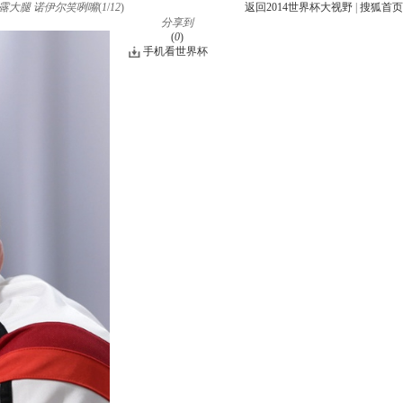
露大腿 诺伊尔笑咧嘴
(
1
/
12
)
返回2014世界杯大视野
|
搜狐首页
分享到
(
0
)
手机看世界杯