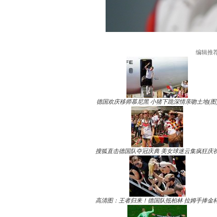
编辑推
德国欢庆移师慕尼黑 小猪下跪深情亲吻土地(图
搜狐直击德国队夺冠庆典 美女球迷云集疯狂庆
高清图：王者归来！德国队抵柏林 拉姆手捧金