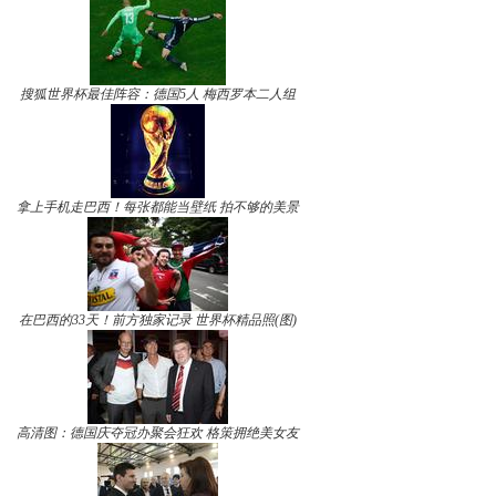
搜狐世界杯最佳阵容：德国5人 梅西罗本二人组
拿上手机走巴西！每张都能当壁纸 拍不够的美景
在巴西的33天！前方独家记录 世界杯精品照(图)
高清图：德国庆夺冠办聚会狂欢 格策拥绝美女友