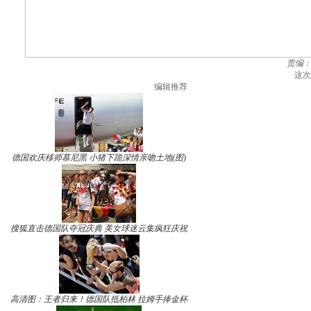
责编
这次
编辑推荐
德国欢庆移师慕尼黑 小猪下跪深情亲吻土地(图)
搜狐直击德国队夺冠庆典 美女球迷云集疯狂庆祝
高清图：王者归来！德国队抵柏林 拉姆手捧金杯