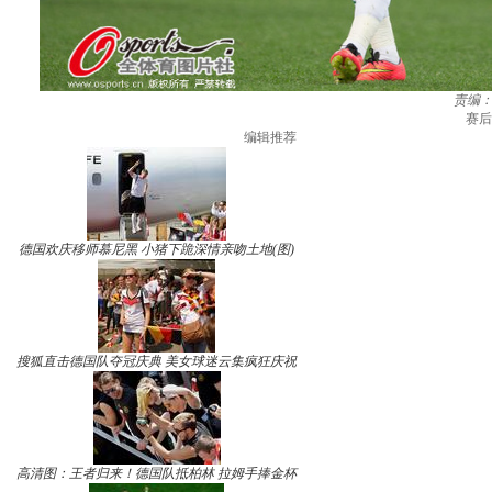
责编
赛后
编辑推荐
德国欢庆移师慕尼黑 小猪下跪深情亲吻土地(图)
搜狐直击德国队夺冠庆典 美女球迷云集疯狂庆祝
高清图：王者归来！德国队抵柏林 拉姆手捧金杯