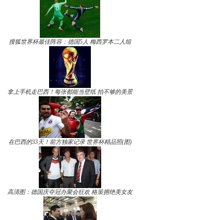
搜狐世界杯最佳阵容：德国5人 梅西罗本二人组
拿上手机走巴西！每张都能当壁纸 拍不够的美景
在巴西的33天！前方独家记录 世界杯精品照(图)
高清图：德国庆夺冠办聚会狂欢 格策拥绝美女友