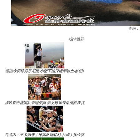
责编：
编辑推荐
德国欢庆移师慕尼黑 小猪下跪深情亲吻土地(图)
搜狐直击德国队夺冠庆典 美女球迷云集疯狂庆祝
高清图：王者归来！德国队抵柏林 拉姆手捧金杯