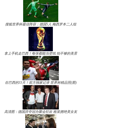
搜狐世界杯最佳阵容：德国5人 梅西罗本二人组
拿上手机走巴西！每张都能当壁纸 拍不够的美景
在巴西的33天！前方独家记录 世界杯精品照(图)
高清图：德国庆夺冠办聚会狂欢 格策拥绝美女友