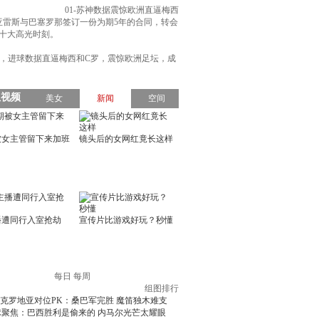
01-苏神数据震惊欧洲直逼梅西
亚雷斯与巴塞罗那签订一份为期5年的合同，转会
涯十大高光时刻。
1球，进球数据直逼梅西和C罗，震惊欧洲足坛，成
每日
每周
组图排行
克罗地亚对位PK：桑巴军完胜 魔笛独木难支
球聚焦：巴西胜利是偷来的 内马尔光芒太耀眼