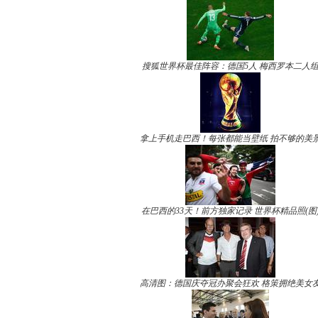
搜狐世界杯最佳阵容：德国5人 梅西罗本二人
拿上手机走巴西！每张都能当壁纸 拍不够的美
在巴西的33天！前方独家记录 世界杯精品照(图
高清图：德国庆夺冠办聚会狂欢 格策拥绝美女