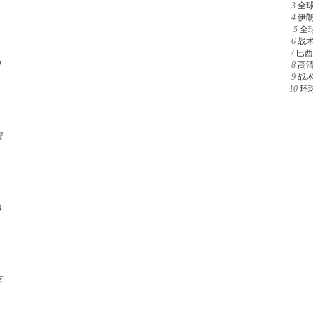
3
全
4
伊
5
全
6
战
7
巴西
组
8
高
9
战
10
环
景
)
友