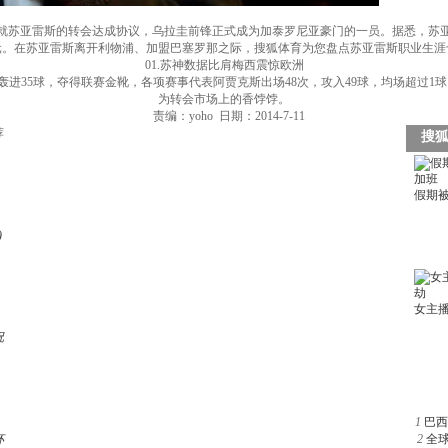
，就苏亚雷斯的转会达成协议，乌拉圭前锋正式成为加泰罗尼亚豪门的一员。据悉，苏
欧元。在苏亚雷斯离开利物浦、加盟巴塞罗那之际，搜狐体育为您盘点苏亚雷斯职业生
01.苏神数据比肩梅西震惊欧洲
，疯狂轰进35球，夺得联赛金靴，各项赛事代表阿贾克斯出场48次，攻入49球，均场超过
为转会市场上的香饽饽。
责编：yoho 日期：2014-7-11
荐
)
祝
1
巴西
杯
2
全