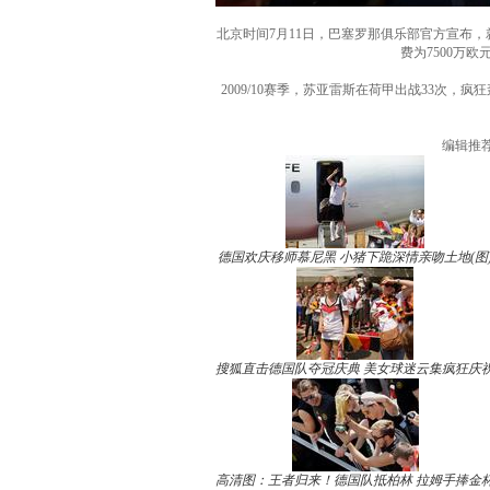
北京时间7月11日，巴塞罗那俱乐部官方宣布
费为7500万
2009/10赛季，苏亚雷斯在荷甲出战33次
编辑推
德国欢庆移师慕尼黑 小猪下跪深情亲吻土地(图
搜狐直击德国队夺冠庆典 美女球迷云集疯狂庆
高清图：王者归来！德国队抵柏林 拉姆手捧金