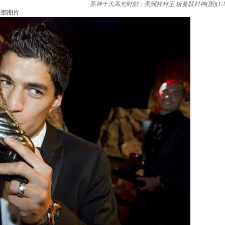
苏神十大高光时刻：美洲杯封王 斩曼联封神(图)
(
1
/
全部图片