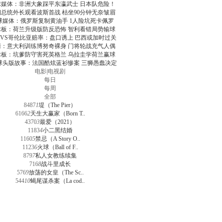
球媒体：非洲大象踩平东瀛武士 日本队危险！
朗总统外长观看波斯首战 枯坐90分钟无奈皱眉
球媒体：俄罗斯复制黄油手 1人险坑死卡佩罗
术板：荷兰升级版防反恐怖 智利看错局势输球
VS哥伦比亚赔率：盘口诱上 巴西或加时过关
清：意大利训练博努奇裸身 门将轮战充气人偶
术板：坑爹防守害死英格兰 乌拉圭学荷兰赢球
球头版故事：法国酷炫蓝衫惨案 三狮愚蠢决定
电影
|
电视剧
每日
每周
全部
8487
1
堤（The Pier）
6166
2
天生大赢家（Born T..
4370
3
最爱（2021）
1183
4
小二黑结婚
1160
5
禁忌（A Story O..
1123
6
火球（Ball of F..
879
7
私人女教练续集
716
8
战斗里成长
576
9
放荡的女皇（The Sc..
544
10
蝎尾谋杀案（La cod..