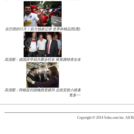
在巴西的33天！前方独家记录 世界杯精品照(图)
高清图：德国庆夺冠办聚会狂欢 格策拥绝美女友
高清图：阿根廷归国梅西受膜拜 总统安抚小跳蚤
更多>>
Copyright
©
2014 Sohu.com Inc. All