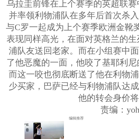
乌拉圭前锋在上个赛季的英超联赛
并率领利物浦队在多年后首次杀入
与C罗一起成为上个赛季欧洲金靴
表现同样高光，在面对英格兰的生
浦队友送回老家。而在小组赛中面
了他恶魔的一面，他咬了基耶利尼
而这一咬也彻底断送了他在利物浦
少买家，巴萨已经与利物浦队达成
他的转会身价将
责编：yoho
编辑推荐