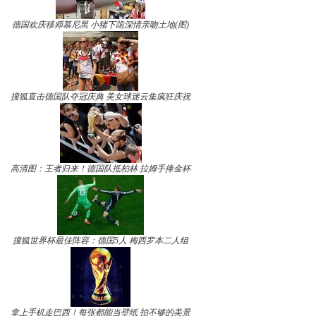
德国欢庆移师慕尼黑 小猪下跪深情亲吻土地(图)
搜狐直击德国队夺冠庆典 美女球迷云集疯狂庆祝
高清图：王者归来！德国队抵柏林 拉姆手捧金杯
搜狐世界杯最佳阵容：德国5人 梅西罗本二人组
拿上手机走巴西！每张都能当壁纸 拍不够的美景