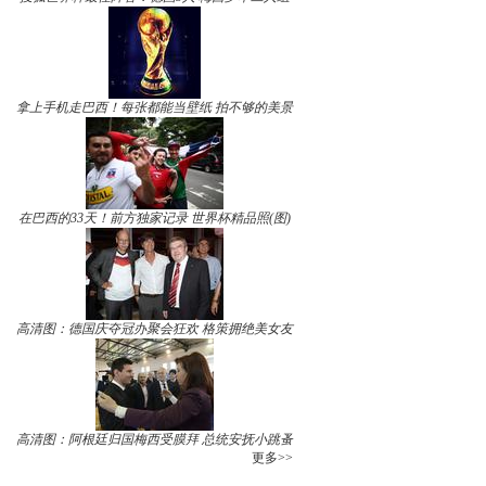
拿上手机走巴西！每张都能当壁纸 拍不够的美景
在巴西的33天！前方独家记录 世界杯精品照(图)
高清图：德国庆夺冠办聚会狂欢 格策拥绝美女友
高清图：阿根廷归国梅西受膜拜 总统安抚小跳蚤
更多>>