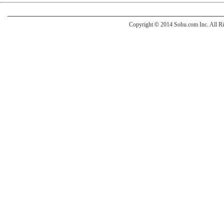
Copyright
©
2014 Sohu.com Inc. All