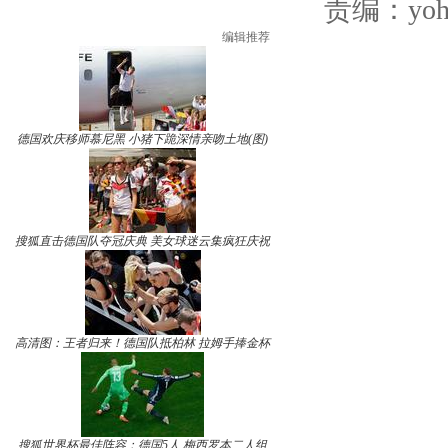
责编：yoho
编辑推荐
德国欢庆移师慕尼黑 小猪下跪深情亲吻土地(图)
搜狐直击德国队夺冠庆典 美女球迷云集疯狂庆祝
高清图：王者归来！德国队抵柏林 拉姆手捧金杯
搜狐世界杯最佳阵容：德国5人 梅西罗本二人组