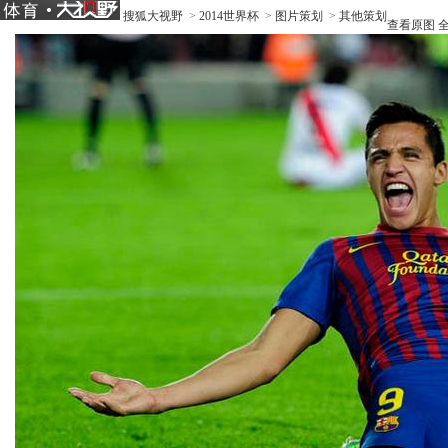
搜狐大视野
>
2014世界杯
>
图片策划
>
其他策划
查看原图