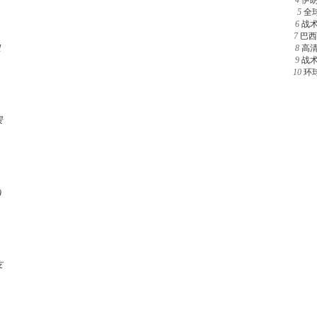
4
伊
5
全
6
战
7
巴西
组
8
高
9
战
10
环
景
)
友