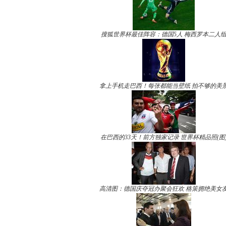
搜狐世界杯最佳阵容：德国5人 梅西罗本二人
拿上手机走巴西！每张都能当壁纸 拍不够的美
在巴西的33天！前方独家记录 世界杯精品照(图
高清图：德国庆夺冠办聚会狂欢 格策拥绝美女