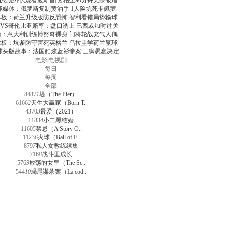
朗总统外长观看波斯首战 枯坐90分钟无奈皱眉
球媒体：俄罗斯复制黄油手 1人险坑死卡佩罗
术板：荷兰升级版防反恐怖 智利看错局势输球
VS哥伦比亚赔率：盘口诱上 巴西或加时过关
清：意大利训练博努奇裸身 门将轮战充气人偶
术板：坑爹防守害死英格兰 乌拉圭学荷兰赢球
球头版故事：法国酷炫蓝衫惨案 三狮愚蠢决定
电影
|
电视剧
每日
每周
全部
8487
1
堤（The Pier）
6166
2
天生大赢家（Born T..
4370
3
最爱（2021）
1183
4
小二黑结婚
1160
5
禁忌（A Story O..
1123
6
火球（Ball of F..
879
7
私人女教练续集
716
8
战斗里成长
576
9
放荡的女皇（The Sc..
544
10
蝎尾谋杀案（La cod..