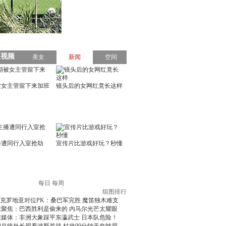
每日
每周
组图排行
克罗地亚对位PK：桑巴军完胜 魔笛独木难支
球聚焦：巴西胜利是偷来的 内马尔光芒太耀眼
球媒体：非洲大象踩平东瀛武士 日本队危险！