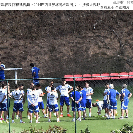
高清图：阿
根廷赛程|阿根廷视频
>
2014巴西世界杯阿根廷图片
>
搜狐大视野
查看原图
全部图片