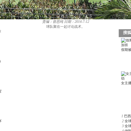
责编：曾思纯
日期：2014-7-12
球队聚在一起讨论战术。
荐
)
祝
1
巴西
杯
2
全
3
全