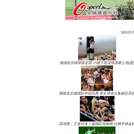
编辑推
德国欢庆移师慕尼黑 小猪下跪深情亲吻土地(图
搜狐直击德国队夺冠庆典 美女球迷云集疯狂庆
高清图：王者归来！德国队抵柏林 拉姆手捧金