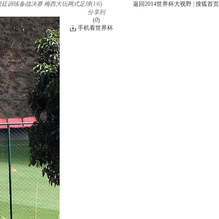
根廷训练备战决赛 梅西大玩网式足球
(
1
/
6
)
返回2014世界杯大视野
|
搜狐首页
分享到
(
0
)
手机看世界杯