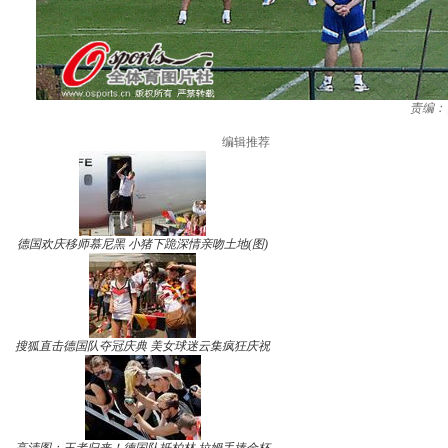
责编：
编辑推荐
德国欢庆移师慕尼黑 小猪下跪深情亲吻土地(图)
搜狐直击德国队夺冠庆典 美女球迷云集疯狂庆祝