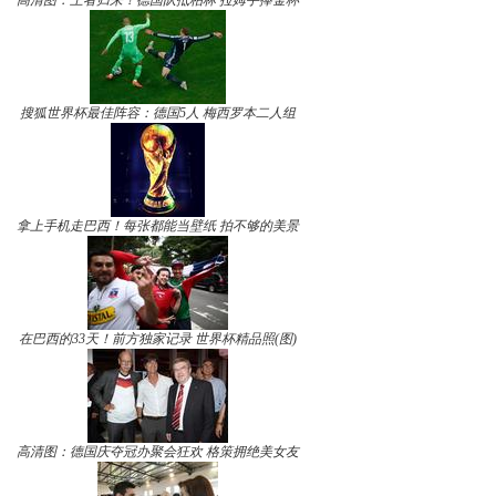
高清图：王者归来！德国队抵柏林 拉姆手捧金杯
搜狐世界杯最佳阵容：德国5人 梅西罗本二人组
拿上手机走巴西！每张都能当壁纸 拍不够的美景
在巴西的33天！前方独家记录 世界杯精品照(图)
高清图：德国庆夺冠办聚会狂欢 格策拥绝美女友