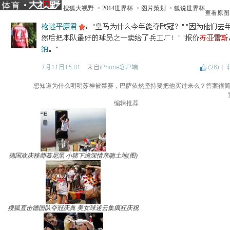
搜狐大视野
>
2014世界杯
>
图片策划
>
狐说世界杯
查看原图
想知道为什么明明苏神被禁赛，巴萨依然坚持要把他买过来么？答案很
责
编辑推荐
德国欢庆移师慕尼黑 小猪下跪深情亲吻土地(图)
搜狐直击德国队夺冠庆典 美女球迷云集疯狂庆祝