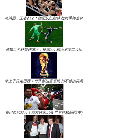
高清图：王者归来！德国队抵柏林 拉姆手捧金杯
搜狐世界杯最佳阵容：德国5人 梅西罗本二人组
拿上手机走巴西！每张都能当壁纸 拍不够的美景
在巴西的33天！前方独家记录 世界杯精品照(图)