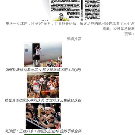
重庆一女球迷，怀孕1个多月，世界杯开始后，痴迷足球的她已经连续看了三个
剧痛。经过紧急抢救
责编：曾
编辑推荐
德国欢庆移师慕尼黑 小猪下跪深情亲吻土地(图)
搜狐直击德国队夺冠庆典 美女球迷云集疯狂庆祝
高清图：王者归来！德国队抵柏林 拉姆手捧金杯