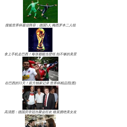
搜狐世界杯最佳阵容：德国5人 梅西罗本二人组
拿上手机走巴西！每张都能当壁纸 拍不够的美景
在巴西的33天！前方独家记录 世界杯精品照(图)
高清图：德国庆夺冠办聚会狂欢 格策拥绝美女友