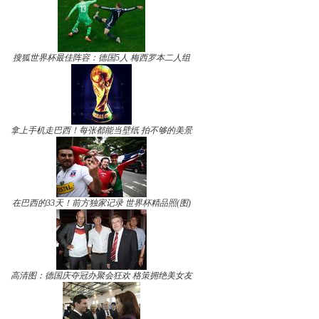
搜狐世界杯最佳阵容：德国5人 梅西罗本二人组
拿上手机走巴西！每张都能当壁纸 拍不够的美景
在巴西的33天！前方独家记录 世界杯精品照(图)
高清图：德国庆夺冠办聚会狂欢 格策拥绝美女友