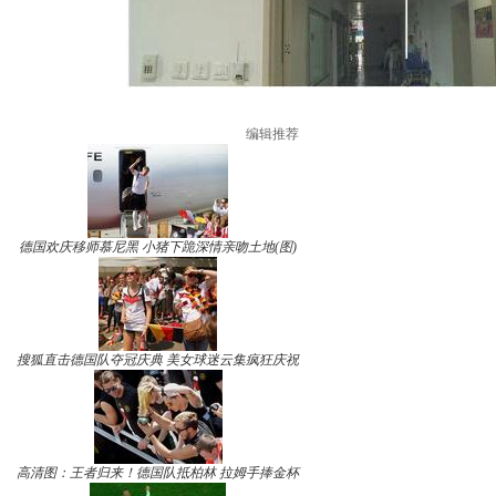
编辑推荐
德国欢庆移师慕尼黑 小猪下跪深情亲吻土地(图)
搜狐直击德国队夺冠庆典 美女球迷云集疯狂庆祝
高清图：王者归来！德国队抵柏林 拉姆手捧金杯