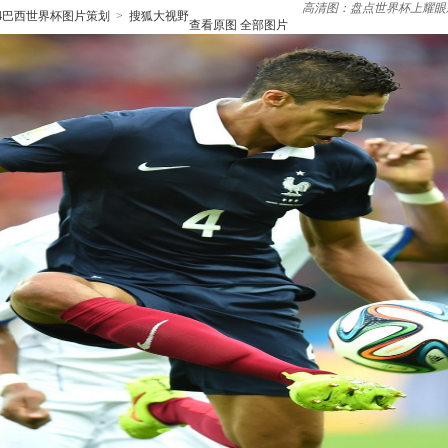
高清图：盘点世界杯上耀眼
14巴西世界杯图片策划
>
搜狐大视野
查看原图
全部图片