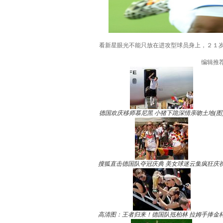
看新星眼光不能只放在进攻型球员身上，２１岁
编辑推
德国欢庆移师慕尼黑 小猪下跪深情亲吻土地(图
搜狐直击德国队夺冠庆典 美女球迷云集疯狂庆
高清图：王者归来！德国队抵柏林 拉姆手捧金