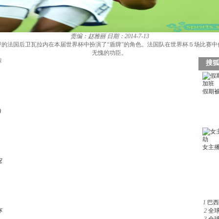
责编：赵雅丽
日期：2014-7-13
的法国后卫瓦拉内在本届世界杯中扮演了“盾牌”的角色。法国队在世界杯５场比赛
无愧的功臣。
荐
)
祝
1
巴西
杯
2
全