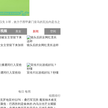
中仅失３球，效力于西甲豪门皇马的瓦拉内是当之
每日
每周
组图排行
克罗地亚对位PK：桑巴军完胜 魔笛独木难支
球聚焦：巴西胜利是偷来的 内马尔光芒太耀眼