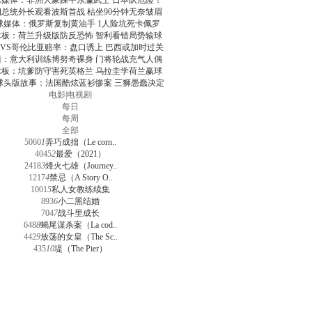
球媒体：非洲大象踩平东瀛武士 日本队危险！
朗总统外长观看波斯首战 枯坐90分钟无奈皱眉
球媒体：俄罗斯复制黄油手 1人险坑死卡佩罗
术板：荷兰升级版防反恐怖 智利看错局势输球
VS哥伦比亚赔率：盘口诱上 巴西或加时过关
清：意大利训练博努奇裸身 门将轮战充气人偶
术板：坑爹防守害死英格兰 乌拉圭学荷兰赢球
球头版故事：法国酷炫蓝衫惨案 三狮愚蠢决定
电影
|
电视剧
每日
每周
全部
5060
1
弄巧成拙（Le corn..
4045
2
最爱（2021）
2418
3
烽火七雄（Journey..
1217
4
禁忌（A Story O..
1001
5
私人女教练续集
893
6
小二黑结婚
704
7
战斗里成长
648
8
蝎尾谋杀案（La cod..
442
9
放荡的女皇（The Sc..
435
10
堤（The Pier）