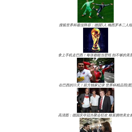
搜狐世界杯最佳阵容：德国5人 梅西罗本二人
拿上手机走巴西！每张都能当壁纸 拍不够的美
在巴西的33天！前方独家记录 世界杯精品照(图
高清图：德国庆夺冠办聚会狂欢 格策拥绝美女