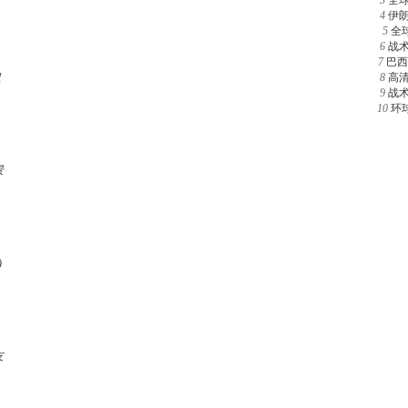
3
全
4
伊
5
全
6
战
7
巴西
组
8
高
9
战
10
环
景
)
友