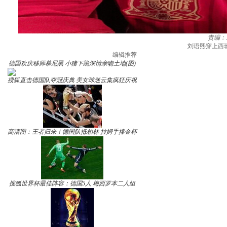
责编：
刘语熙穿上西
编辑推荐
德国欢庆移师慕尼黑 小猪下跪深情亲吻土地(图)
搜狐直击德国队夺冠庆典 美女球迷云集疯狂庆祝
高清图：王者归来！德国队抵柏林 拉姆手捧金杯
搜狐世界杯最佳阵容：德国5人 梅西罗本二人组