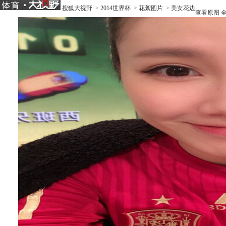
搜狐大视野
>
2014世界杯
>
花絮图片
>
美女花边
查看原图