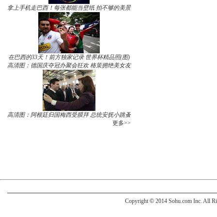
拿上手机走巴西！每张都能当壁纸 拍不够的美景
在巴西的33天！前方独家记录 世界杯精品照(图)
高清图：德国庆夺冠办聚会狂欢 格策拥绝美女友
高清图：阿根廷归国梅西受膜拜 总统安抚小跳蚤
更多>>
Copyright
©
2014 Sohu.com Inc. All