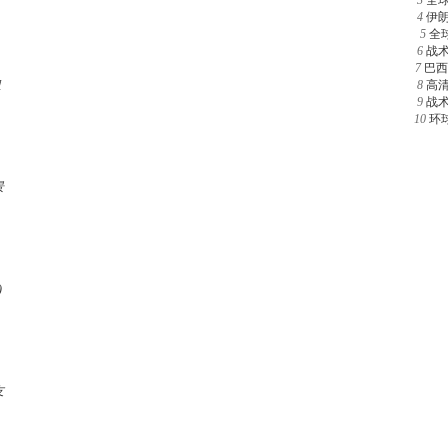
3
全
4
伊
5
全
6
战
7
巴西
组
8
高
9
战
10
环
景
)
友