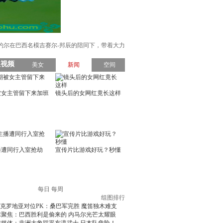
普约尔在巴西名模吉赛尔-邦辰的陪同下，带着大力
每日
每周
组图排行
克罗地亚对位PK：桑巴军完胜 魔笛独木难支
球聚焦：巴西胜利是偷来的 内马尔光芒太耀眼