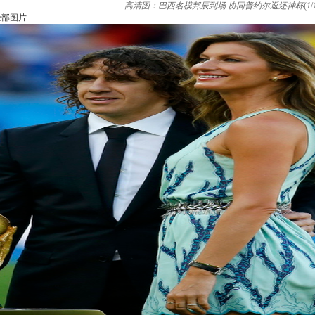
高清图：巴西名模邦辰到场 协同普约尔返还神杯
(
1
/
全部图片