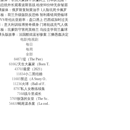
球媒体：非洲大象踩平东瀛武士 日本队危险！
朗总统外长观看波斯首战 枯坐90分钟无奈皱眉
球媒体：俄罗斯复制黄油手 1人险坑死卡佩罗
术板：荷兰升级版防反恐怖 智利看错局势输球
VS哥伦比亚赔率：盘口诱上 巴西或加时过关
清：意大利训练博努奇裸身 门将轮战充气人偶
术板：坑爹防守害死英格兰 乌拉圭学荷兰赢球
球头版故事：法国酷炫蓝衫惨案 三狮愚蠢决定
电影
|
电视剧
每日
每周
全部
8487
1
堤（The Pier）
6166
2
天生大赢家（Born T..
4370
3
最爱（2021）
1183
4
小二黑结婚
1160
5
禁忌（A Story O..
1123
6
火球（Ball of F..
879
7
私人女教练续集
716
8
战斗里成长
576
9
放荡的女皇（The Sc..
544
10
蝎尾谋杀案（La cod..