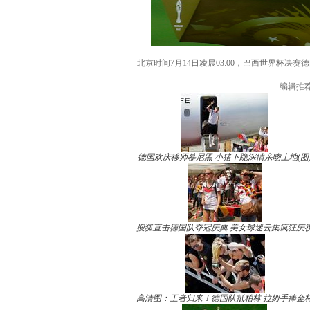
北京时间7月14日凌晨03:00，巴西世界杯
编辑推
德国欢庆移师慕尼黑 小猪下跪深情亲吻土地(图
搜狐直击德国队夺冠庆典 美女球迷云集疯狂庆
高清图：王者归来！德国队抵柏林 拉姆手捧金