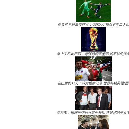
搜狐世界杯最佳阵容：德国5人 梅西罗本二人
拿上手机走巴西！每张都能当壁纸 拍不够的美
在巴西的33天！前方独家记录 世界杯精品照(图
高清图：德国庆夺冠办聚会狂欢 格策拥绝美女