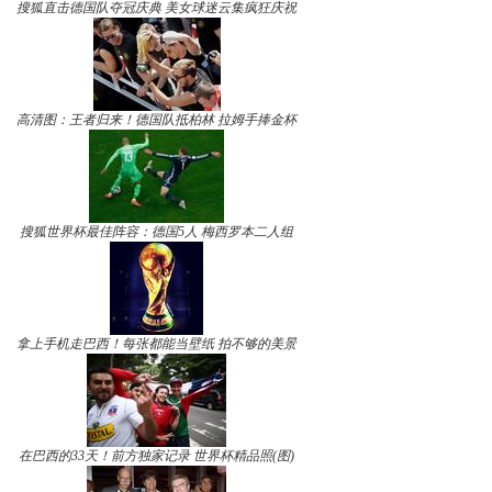
搜狐直击德国队夺冠庆典 美女球迷云集疯狂庆祝
高清图：王者归来！德国队抵柏林 拉姆手捧金杯
搜狐世界杯最佳阵容：德国5人 梅西罗本二人组
拿上手机走巴西！每张都能当壁纸 拍不够的美景
在巴西的33天！前方独家记录 世界杯精品照(图)