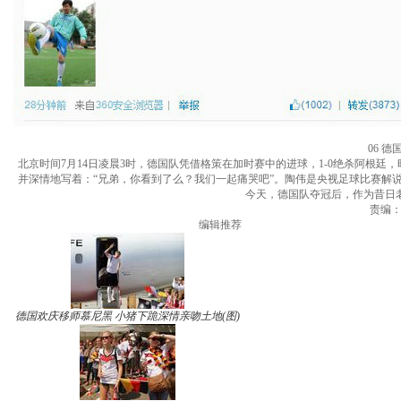
06 
北京时间7月14日凌晨3时，德国队凭借格策在加时赛中的进球，1-0绝杀阿根
并深情地写着：“兄弟，你看到了么？我们一起痛哭吧”。陶伟是央视足球比赛解说
今天，德国队夺冠后，作为昔日
责编：王
编辑推荐
德国欢庆移师慕尼黑 小猪下跪深情亲吻土地(图)