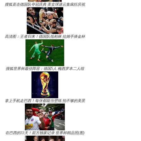
搜狐直击德国队夺冠庆典 美女球迷云集疯狂庆祝
高清图：王者归来！德国队抵柏林 拉姆手捧金杯
搜狐世界杯最佳阵容：德国5人 梅西罗本二人组
拿上手机走巴西！每张都能当壁纸 拍不够的美景
在巴西的33天！前方独家记录 世界杯精品照(图)