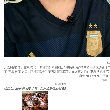
0
北京时间7月14日凌晨3点，阿根廷队同德国队在里约热内卢的马拉卡纳球场进行了
而“乌贼刘”想必因为阿根廷队失利要再次背黑锅了。在比赛之前的“我爱世界杯
所穿的球衣相反。不知
责编：王
编辑推荐
德国欢庆移师慕尼黑 小猪下跪深情亲吻土地(图)