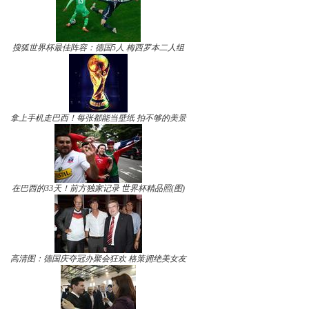
搜狐世界杯最佳阵容：德国5人 梅西罗本二人组
拿上手机走巴西！每张都能当壁纸 拍不够的美景
在巴西的33天！前方独家记录 世界杯精品照(图)
高清图：德国庆夺冠办聚会狂欢 格策拥绝美女友