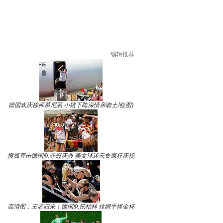
编辑推荐
德国欢庆移师慕尼黑 小猪下跪深情亲吻土地(图)
搜狐直击德国队夺冠庆典 美女球迷云集疯狂庆祝
高清图：王者归来！德国队抵柏林 拉姆手捧金杯