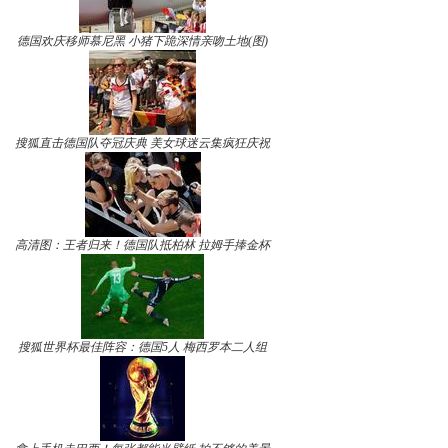
德国欢庆移师慕尼黑 小猪下跪深情亲吻土地(图)
搜狐直击德国队夺冠庆典 美女球迷云集疯狂庆祝
高清图：王者归来！德国队抵柏林 拉姆手捧金杯
搜狐世界杯最佳阵容：德国5人 梅西罗本二人组