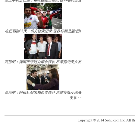
拿上手机走巴西！每张都能当壁纸 拍不够的美景
在巴西的33天！前方独家记录 世界杯精品照(图)
高清图：德国庆夺冠办聚会狂欢 格策拥绝美女友
高清图：阿根廷归国梅西受膜拜 总统安抚小跳蚤
更多>>
Copyright
©
2014 Sohu.com Inc. All