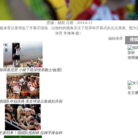
责编：杨凯
日期：2014-6-13
幕，搜狐体育记者亲临了开幕式现场，以独特的视角关注了世界杯开幕式的点点滴滴。图
体育 李琳琳/摄）
编辑推荐
移师慕尼黑 小猪下跪深情亲吻土地(图)
德国队夺冠庆典 美女球迷云集疯狂庆祝
王者归来！德国队抵柏林 拉姆手捧金杯