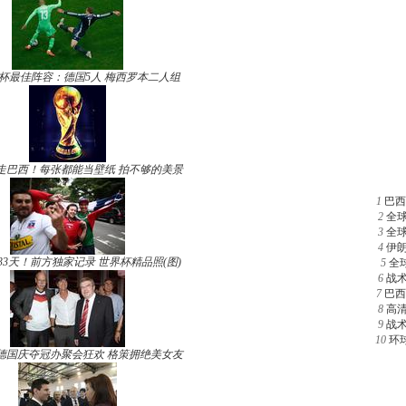
杯最佳阵容：德国5人 梅西罗本二人组
走巴西！每张都能当壁纸 拍不够的美景
1
巴西
2
全
3
全
4
伊
33天！前方独家记录 世界杯精品照(图)
5
全
6
战
7
巴西
8
高
9
战
10
环
德国庆夺冠办聚会狂欢 格策拥绝美女友