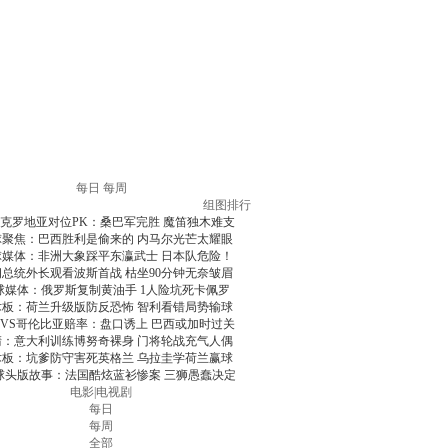
每日
每周
组图排行
克罗地亚对位PK：桑巴军完胜 魔笛独木难支
球聚焦：巴西胜利是偷来的 内马尔光芒太耀眼
球媒体：非洲大象踩平东瀛武士 日本队危险！
朗总统外长观看波斯首战 枯坐90分钟无奈皱眉
球媒体：俄罗斯复制黄油手 1人险坑死卡佩罗
术板：荷兰升级版防反恐怖 智利看错局势输球
VS哥伦比亚赔率：盘口诱上 巴西或加时过关
清：意大利训练博努奇裸身 门将轮战充气人偶
术板：坑爹防守害死英格兰 乌拉圭学荷兰赢球
球头版故事：法国酷炫蓝衫惨案 三狮愚蠢决定
电影
|
电视剧
每日
每周
全部