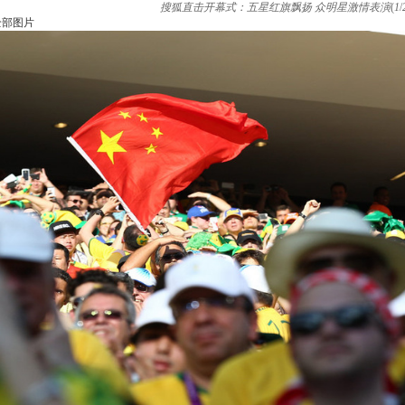
搜狐直击开幕式：五星红旗飘扬 众明星激情表演
(
1
/
全部图片