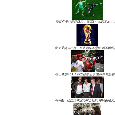
搜狐世界杯最佳阵容：德国5人 梅西罗本二
拿上手机走巴西！每张都能当壁纸 拍不够的
在巴西的33天！前方独家记录 世界杯精品照(
高清图：德国庆夺冠办聚会狂欢 格策拥绝美