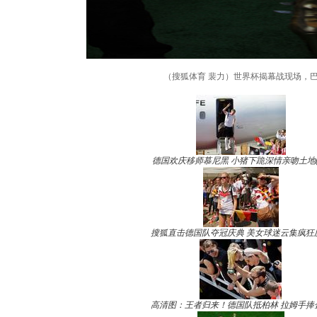
（搜狐体育 裴力）世界杯揭幕战现场，
德国欢庆移师慕尼黑 小猪下跪深情亲吻土地(
搜狐直击德国队夺冠庆典 美女球迷云集疯狂
高清图：王者归来！德国队抵柏林 拉姆手捧