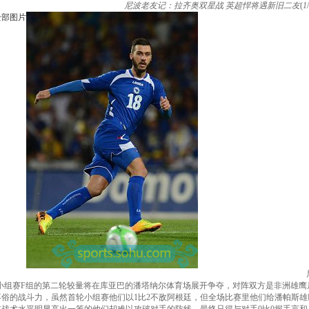
尼波老友记：拉齐奥双星战 英超悍将遇新旧二友
(
1
/
全部图片
西世界杯小组赛F组的第二轮较量将在库亚巴的潘塔纳尔体育场展开争夺，对阵双方是非洲
俗的战斗力，虽然首轮小组赛他们以1比2不敌阿根廷，但全场比赛里他们给潘帕斯