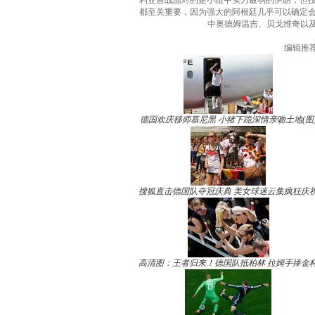
利亚首战面对的是小组中实力最弱的伊朗，但技
都至关重要，因为强大的阿根廷几乎可以确定
中奥德姆温吉、贝戈维奇以
编辑推
德国欢庆移师慕尼黑 小猪下跪深情亲吻土地(图
搜狐直击德国队夺冠庆典 美女球迷云集疯狂庆
高清图：王者归来！德国队抵柏林 拉姆手捧金