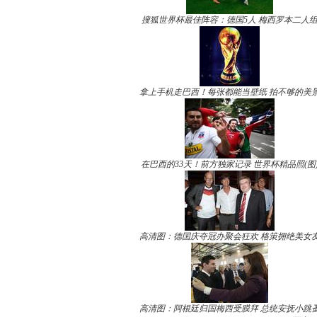
搜狐世界杯最佳阵容：德国5人 梅西罗本二人
拿上手机走巴西！每张都能当壁纸 拍不够的美
在巴西的33天！前方独家记录 世界杯精品照(图
高清图：德国庆夺冠办聚会狂欢 格策拥绝美女
高清图：阿根廷归国梅西受膜拜 总统安抚小跳