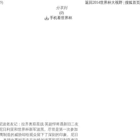
9
)
返回2014世界杯大视野
|
搜狐首页
分享到
(
0
)
手机看世界杯
尼波老友记：拉齐奥双星战 英超悍将遇新旧二友
雄鹰尼日利亚和世界杯新军波黑。尽管是第一次参加
雄鹰制造的威胁却给观众留下了深刻的印象。尼日