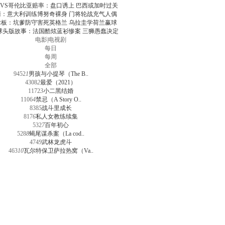
VS哥伦比亚赔率：盘口诱上 巴西或加时过关
清：意大利训练博努奇裸身 门将轮战充气人偶
术板：坑爹防守害死英格兰 乌拉圭学荷兰赢球
球头版故事：法国酷炫蓝衫惨案 三狮愚蠢决定
电影
|
电视剧
每日
每周
全部
9452
1
男孩与小提琴（The B..
4308
2
最爱（2021）
1172
3
小二黑结婚
1106
4
禁忌（A Story O..
838
5
战斗里成长
817
6
私人女教练续集
532
7
百年初心
528
8
蝎尾谋杀案（La cod..
474
9
武林龙虎斗
463
10
瓦尔特保卫萨拉热窝（Va..