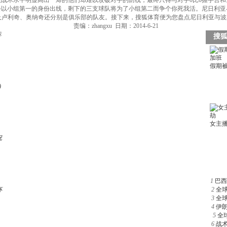
战术水平明显高出一筹的他们却难以攻破对手的防线，最终只得与对手0比0握手言
会以小组第一的身份出线，剩下的三支球队将为了小组第二而争个你死我活。尼日利亚
及卢利奇、奥纳奇还分别是俱乐部的队友。接下来，搜狐体育便为您盘点尼日利亚与波黑
责编：zhangxu 日期：2014-6-21
荐
)
祝
1
巴西
杯
2
全
3
全
4
伊
5
全
6
战