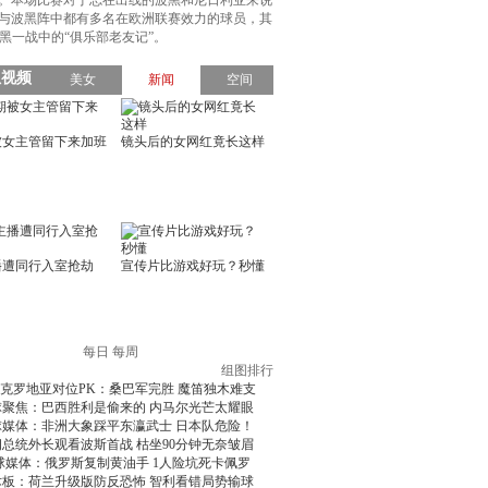
和。本场比赛对于志在出线的波黑和尼日利亚来说
与波黑阵中都有多名在欧洲联赛效力的球员，其
一战中的“俱乐部老友记”。
每日
每周
组图排行
克罗地亚对位PK：桑巴军完胜 魔笛独木难支
球聚焦：巴西胜利是偷来的 内马尔光芒太耀眼
球媒体：非洲大象踩平东瀛武士 日本队危险！
朗总统外长观看波斯首战 枯坐90分钟无奈皱眉
球媒体：俄罗斯复制黄油手 1人险坑死卡佩罗
术板：荷兰升级版防反恐怖 智利看错局势输球