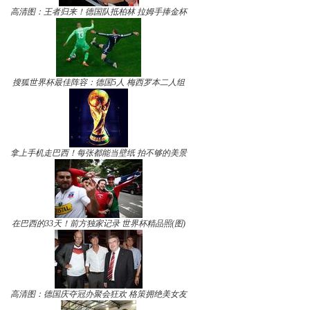
高清图：王者归来！德国队抵柏林 拉姆手捧金杯
搜狐世界杯最佳阵容：德国5人 梅西罗本二人组
拿上手机走巴西！每张都能当壁纸 拍不够的美景
在巴西的33天！前方独家记录 世界杯精品照(图)
高清图：德国庆夺冠办聚会狂欢 格策拥绝美女友