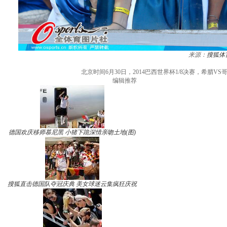
来源：
搜狐体
北京时间6月30日，2014巴西世界杯1/8决赛，希
编辑推荐
德国欢庆移师慕尼黑 小猪下跪深情亲吻土地(图)
搜狐直击德国队夺冠庆典 美女球迷云集疯狂庆祝