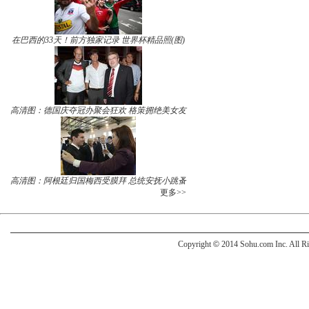
在巴西的33天！前方独家记录 世界杯精品照(图)
高清图：德国庆夺冠办聚会狂欢 格策拥绝美女友
高清图：阿根廷归国梅西受膜拜 总统安抚小跳蚤
更多>>
Copyright
©
2014 Sohu.com Inc. All