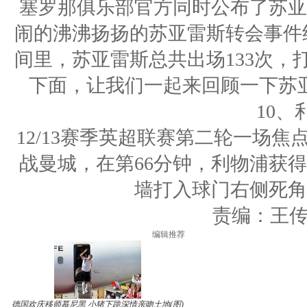
塞罗那俱乐部官方同时公布了苏亚
闹的沸沸扬扬的苏亚雷斯转会事件
间里，苏亚雷斯总共出场133次，
下面，让我们一起来回顾一下苏
10、
12/13赛季英超联赛第二轮一场
战曼城，在第66分钟，利物浦获
墙打入球门右侧死角
责编：王传方 
编辑推荐
德国欢庆移师慕尼黑 小猪下跪深情亲吻土地(图)