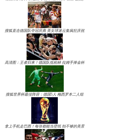
搜狐直击德国队夺冠庆典 美女球迷云集疯狂庆祝
高清图：王者归来！德国队抵柏林 拉姆手捧金杯
搜狐世界杯最佳阵容：德国5人 梅西罗本二人组
拿上手机走巴西！每张都能当壁纸 拍不够的美景