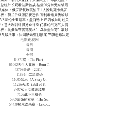
球媒体：非洲大象踩平东瀛武士 日本队危险！
朗总统外长观看波斯首战 枯坐90分钟无奈皱眉
球媒体：俄罗斯复制黄油手 1人险坑死卡佩罗
术板：荷兰升级版防反恐怖 智利看错局势输球
VS哥伦比亚赔率：盘口诱上 巴西或加时过关
清：意大利训练博努奇裸身 门将轮战充气人偶
术板：坑爹防守害死英格兰 乌拉圭学荷兰赢球
球头版故事：法国酷炫蓝衫惨案 三狮愚蠢决定
电影
|
电视剧
每日
每周
全部
8487
1
堤（The Pier）
6166
2
天生大赢家（Born T..
4370
3
最爱（2021）
1183
4
小二黑结婚
1160
5
禁忌（A Story O..
1123
6
火球（Ball of F..
879
7
私人女教练续集
716
8
战斗里成长
576
9
放荡的女皇（The Sc..
544
10
蝎尾谋杀案（La cod..