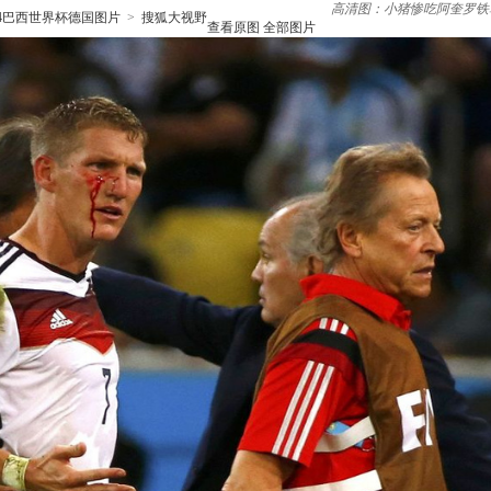
高清图：小猪惨吃阿奎罗铁
14巴西世界杯德国图片
>
搜狐大视野
查看原图
全部图片