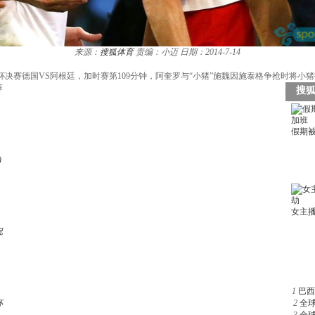
来源：
搜狐体育
责编：小迈
日期：2014-7-14
世界杯决赛德国VS阿根廷，加时赛第109分钟，阿奎罗与“小猪”施魏因施泰格争抢时将
荐
)
祝
1
巴西
杯
2
全