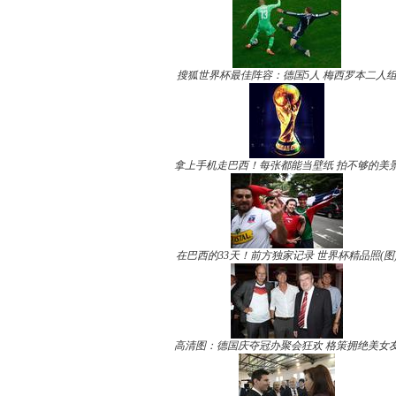
搜狐世界杯最佳阵容：德国5人 梅西罗本二人
拿上手机走巴西！每张都能当壁纸 拍不够的美
在巴西的33天！前方独家记录 世界杯精品照(图
高清图：德国庆夺冠办聚会狂欢 格策拥绝美女