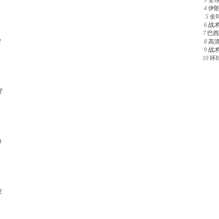
3
全
4
伊
5
全
6
战
7
巴西
组
8
高
9
战
10
环
景
)
友