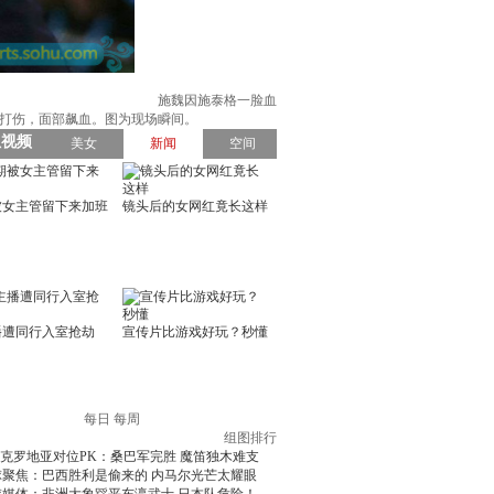
施魏因施泰格一脸血
小猪打伤，面部飙血。图为现场瞬间。
每日
每周
组图排行
克罗地亚对位PK：桑巴军完胜 魔笛独木难支
球聚焦：巴西胜利是偷来的 内马尔光芒太耀眼