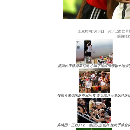
北京时间7月14日，2014巴西
编辑推
德国欢庆移师慕尼黑 小猪下跪深情亲吻土地(图
搜狐直击德国队夺冠庆典 美女球迷云集疯狂庆
高清图：王者归来！德国队抵柏林 拉姆手捧金