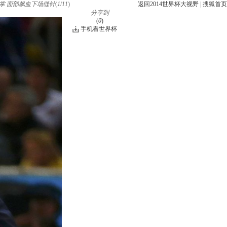
掌 面部飙血下场缝针
(
1
/
11
)
返回2014世界杯大视野
|
搜狐首页
分享到
(
0
)
手机看世界杯