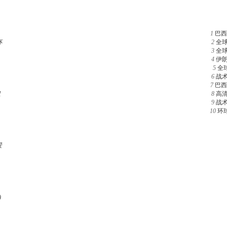
1
巴西
杯
2
全
3
全
4
伊
5
全
6
战
7
巴西
组
8
高
9
战
10
环
景
)