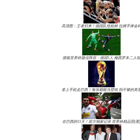
高清图：王者归来！德国队抵柏林 拉姆手捧金
搜狐世界杯最佳阵容：德国5人 梅西罗本二人
拿上手机走巴西！每张都能当壁纸 拍不够的美
在巴西的33天！前方独家记录 世界杯精品照(图