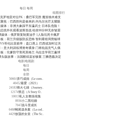
每日
每周
组图排行
克罗地亚对位PK：桑巴军完胜 魔笛独木难支
球聚焦：巴西胜利是偷来的 内马尔光芒太耀眼
球媒体：非洲大象踩平东瀛武士 日本队危险！
朗总统外长观看波斯首战 枯坐90分钟无奈皱眉
球媒体：俄罗斯复制黄油手 1人险坑死卡佩罗
术板：荷兰升级版防反恐怖 智利看错局势输球
VS哥伦比亚赔率：盘口诱上 巴西或加时过关
清：意大利训练博努奇裸身 门将轮战充气人偶
术板：坑爹防守害死英格兰 乌拉圭学荷兰赢球
球头版故事：法国酷炫蓝衫惨案 三狮愚蠢决定
电影
|
电视剧
每日
每周
全部
5060
1
弄巧成拙（Le corn..
4045
2
最爱（2021）
2418
3
烽火七雄（Journey..
1217
4
禁忌（A Story O..
1001
5
私人女教练续集
893
6
小二黑结婚
704
7
战斗里成长
648
8
蝎尾谋杀案（La cod..
442
9
放荡的女皇（The Sc..