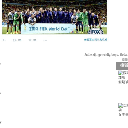
Jullie zijn geweldig bo
责编：
荐
)
祝