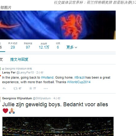
社交媒体议世界杯：荷兰悍将晒奖牌 群星盼决赛
(
1
/
全部图片