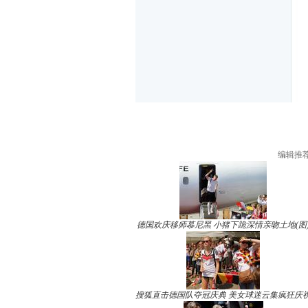
编辑推
德国欢庆移师慕尼黑 小猪下跪深情亲吻土地(图
搜狐直击德国队夺冠庆典 美女球迷云集疯狂庆