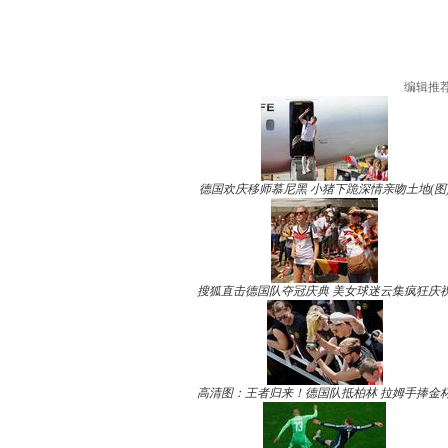
编辑推
德国欢庆移师慕尼黑 小猪下跪深情亲吻土地(图
搜狐直击德国队夺冠庆典 美女球迷云集疯狂庆
高清图：王者归来！德国队抵柏林 拉姆手捧金