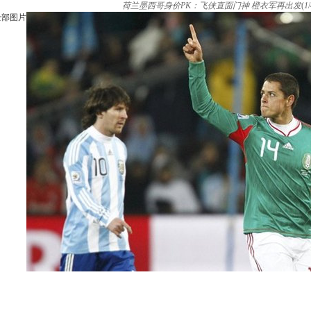
荷兰墨西哥身价PK：飞侠直面门神 橙衣军再出发
(
1
/
全部图片