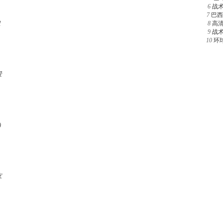
6
战
7
巴西
组
8
高
9
战
10
环
景
)
友