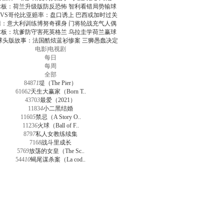
术板：荷兰升级版防反恐怖 智利看错局势输球
VS哥伦比亚赔率：盘口诱上 巴西或加时过关
清：意大利训练博努奇裸身 门将轮战充气人偶
术板：坑爹防守害死英格兰 乌拉圭学荷兰赢球
球头版故事：法国酷炫蓝衫惨案 三狮愚蠢决定
电影
|
电视剧
每日
每周
全部
8487
1
堤（The Pier）
6166
2
天生大赢家（Born T..
4370
3
最爱（2021）
1183
4
小二黑结婚
1160
5
禁忌（A Story O..
1123
6
火球（Ball of F..
879
7
私人女教练续集
716
8
战斗里成长
576
9
放荡的女皇（The Sc..
544
10
蝎尾谋杀案（La cod..