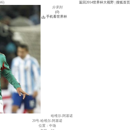
46
)
返回2014世界杯大视野
|
搜狐首页
分享到
(
0
)
手机看世界杯
哈维尔-阿基诺
20号-哈维尔-阿基诺
位置：中场