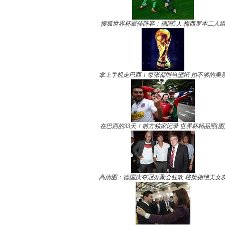
搜狐世界杯最佳阵容：德国5人 梅西罗本二人
拿上手机走巴西！每张都能当壁纸 拍不够的美
在巴西的33天！前方独家记录 世界杯精品照(图
高清图：德国庆夺冠办聚会狂欢 格策拥绝美女