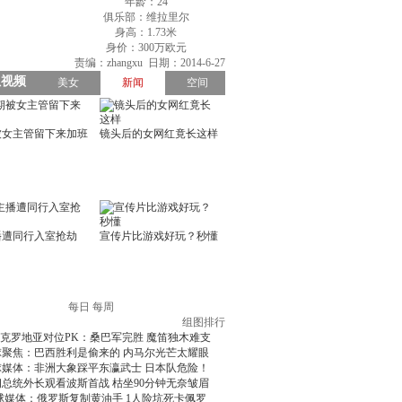
年龄：24
俱乐部：维拉里尔
身高：1.73米
身价：300万欧元
责编：zhangxu 日期：2014-6-27
每日
每周
组图排行
克罗地亚对位PK：桑巴军完胜 魔笛独木难支
球聚焦：巴西胜利是偷来的 内马尔光芒太耀眼
球媒体：非洲大象踩平东瀛武士 日本队危险！
朗总统外长观看波斯首战 枯坐90分钟无奈皱眉
球媒体：俄罗斯复制黄油手 1人险坑死卡佩罗