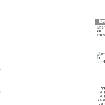
荐
)
祝
1
巴西
杯
2
全
3
全
4
伊
5
全